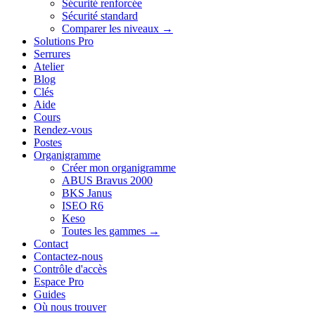
Sécurité renforcée
Sécurité standard
Comparer les niveaux →
Solutions Pro
Serrures
Atelier
Blog
Clés
Aide
Cours
Rendez-vous
Postes
Organigramme
Créer mon organigramme
ABUS Bravus 2000
BKS Janus
ISEO R6
Keso
Toutes les gammes →
Contact
Contactez-nous
Contrôle d'accès
Espace Pro
Guides
Où nous trouver