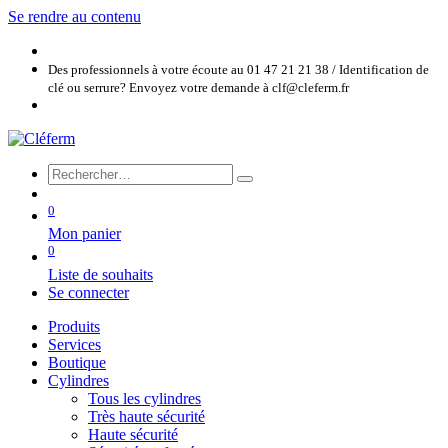
Se rendre au contenu
Des professionnels à votre écoute au 01 47 21 21 38 / Identification de
clé ou serrure? Envoyez votre demande à clf@cleferm.fr
0
Mon panier
0
Liste de souhaits
Se connecter
Produits
Services
Boutique
Cylindres
Tous les cylindres
Très haute sécurité
Haute sécurité