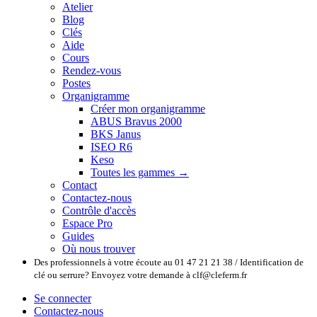
Atelier
Blog
Clés
Aide
Cours
Rendez-vous
Postes
Organigramme
Créer mon organigramme
ABUS Bravus 2000
BKS Janus
ISEO R6
Keso
Toutes les gammes →
Contact
Contactez-nous
Contrôle d'accès
Espace Pro
Guides
Où nous trouver
Des professionnels à votre écoute au 01 47 21 21 38 / Identification de
clé ou serrure? Envoyez votre demande à clf@cleferm.fr
Se connecter
Contactez-nous