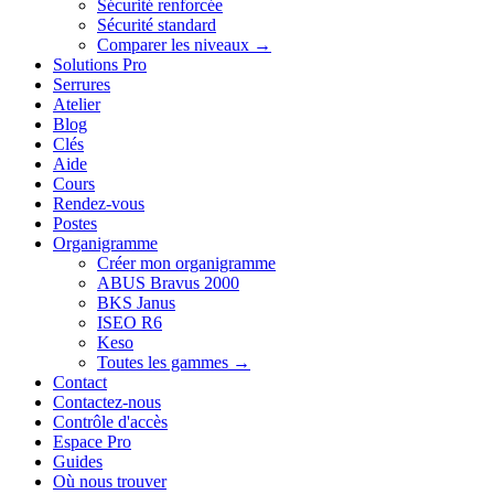
Sécurité renforcée
Sécurité standard
Comparer les niveaux →
Solutions Pro
Serrures
Atelier
Blog
Clés
Aide
Cours
Rendez-vous
Postes
Organigramme
Créer mon organigramme
ABUS Bravus 2000
BKS Janus
ISEO R6
Keso
Toutes les gammes →
Contact
Contactez-nous
Contrôle d'accès
Espace Pro
Guides
Où nous trouver