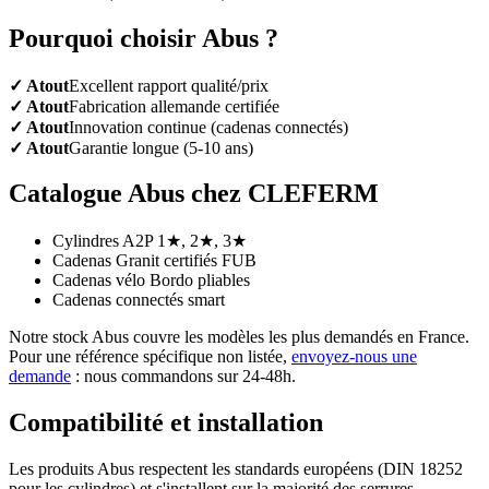
Pourquoi choisir Abus ?
✓ Atout
Excellent rapport qualité/prix
✓ Atout
Fabrication allemande certifiée
✓ Atout
Innovation continue (cadenas connectés)
✓ Atout
Garantie longue (5-10 ans)
Catalogue Abus chez CLEFERM
Cylindres A2P 1★, 2★, 3★
Cadenas Granit certifiés FUB
Cadenas vélo Bordo pliables
Cadenas connectés smart
Notre stock Abus couvre les modèles les plus demandés en France.
Pour une référence spécifique non listée,
envoyez-nous une
demande
: nous commandons sur 24-48h.
Compatibilité et installation
Les produits Abus respectent les standards européens (DIN 18252
pour les cylindres) et s'installent sur la majorité des serrures