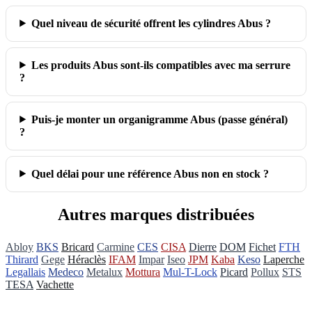
Quel niveau de sécurité offrent les cylindres Abus ?
Les produits Abus sont‑ils compatibles avec ma serrure
?
Puis‑je monter un organigramme Abus (passe général)
?
Quel délai pour une référence Abus non en stock ?
Autres marques distribuées
Abloy
BKS
Bricard
Carmine
CES
CISA
Dierre
DOM
Fichet
FTH
Thirard
Gege
Héraclès
IFAM
Impar
Iseo
JPM
Kaba
Keso
Laperche
Legallais
Medeco
Metalux
Mottura
Mul-T-Lock
Picard
Pollux
STS
TESA
Vachette