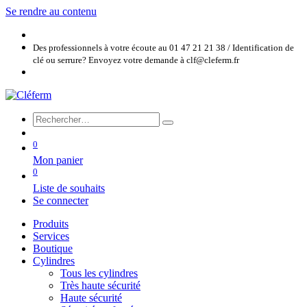
Se rendre au contenu
Des professionnels à votre écoute au 01 47 21 21 38 / Identification de
clé ou serrure? Envoyez votre demande à clf@cleferm.fr
0
Mon panier
0
Liste de souhaits
Se connecter
Produits
Services
Boutique
Cylindres
Tous les cylindres
Très haute sécurité
Haute sécurité