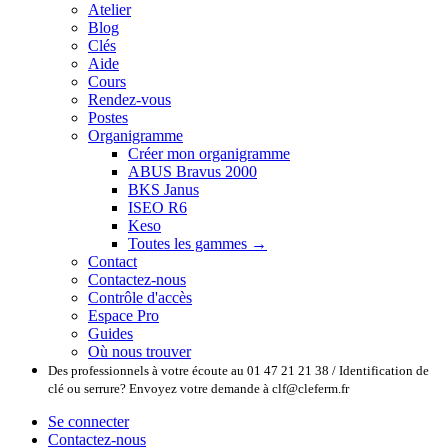
Atelier
Blog
Clés
Aide
Cours
Rendez-vous
Postes
Organigramme
Créer mon organigramme
ABUS Bravus 2000
BKS Janus
ISEO R6
Keso
Toutes les gammes →
Contact
Contactez-nous
Contrôle d'accès
Espace Pro
Guides
Où nous trouver
Des professionnels à votre écoute au 01 47 21 21 38 / Identification de
clé ou serrure? Envoyez votre demande à clf@cleferm.fr
Se connecter
Contactez-nous