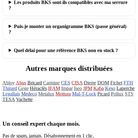
Les produits BKS sont‑ils compatibles avec ma serrure
?
Puis‑je monter un organigramme BKS (passe général)
?
Quel délai pour une référence BKS non en stock ?
Autres marques distribuées
Abloy
Abus
Bricard
Carmine
CES
CISA
Dierre
DOM
Fichet
FTH
Thirard
Gege
Héraclès
IFAM
Impar
Iseo
JPM
Kaba
Keso
Laperche
Legallais
Medeco
Metalux
Mottura
Mul-T-Lock
Picard
Pollux
STS
TESA
Vachette
Un conseil expert chaque mois.
Pas de spam, jamais. Désabonnement en 1 clic.