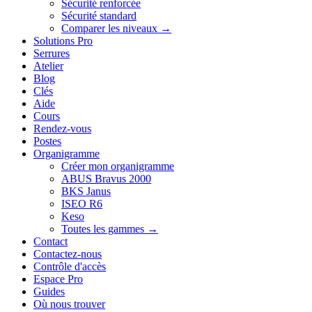
Sécurité renforcée
Sécurité standard
Comparer les niveaux →
Solutions Pro
Serrures
Atelier
Blog
Clés
Aide
Cours
Rendez-vous
Postes
Organigramme
Créer mon organigramme
ABUS Bravus 2000
BKS Janus
ISEO R6
Keso
Toutes les gammes →
Contact
Contactez-nous
Contrôle d'accès
Espace Pro
Guides
Où nous trouver