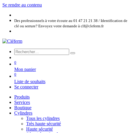
Se rendre au contenu
Des professionnels à votre écoute au 01 47 21 21 38 / Identification de
clé ou serrure? Envoyez votre demande à clf@cleferm.fr
0
Mon panier
0
Liste de souhaits
Se connecter
Produits
Services
Boutique
Cylindres
Tous les cylindres
Très haute sécurité
Haute sécurité