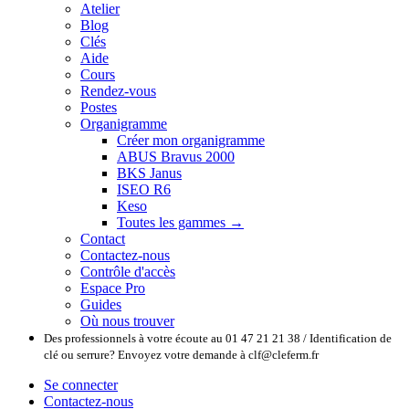
Atelier
Blog
Clés
Aide
Cours
Rendez-vous
Postes
Organigramme
Créer mon organigramme
ABUS Bravus 2000
BKS Janus
ISEO R6
Keso
Toutes les gammes →
Contact
Contactez-nous
Contrôle d'accès
Espace Pro
Guides
Où nous trouver
Des professionnels à votre écoute au 01 47 21 21 38 / Identification de
clé ou serrure? Envoyez votre demande à clf@cleferm.fr
Se connecter
Contactez-nous