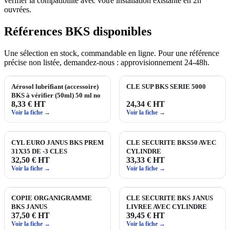
vérifier la compatibilité avec votre installation existante en 2h
ouvrées.
Références BKS disponibles
Une sélection en stock, commandable en ligne. Pour une référence
précise non listée, demandez‑nous : approvisionnement 24‑48h.
Aérosol lubrifiant (accessoire)
CLE SUP BKS SERIE 5000
BKS à vérifier (50ml) 50 ml no
8,33 € HT
24,34 € HT
Voir la fiche →
Voir la fiche →
CYL EURO JANUS BKS PREM
CLE SECURITE BKS50 AVEC
31X35 DE -3 CLES
CYLINDRE
32,50 € HT
33,33 € HT
Voir la fiche →
Voir la fiche →
COPIE ORGANIGRAMME
CLE SECURITE BKS JANUS
BKS JANUS
LIVREE AVEC CYLINDRE
37,50 € HT
39,45 € HT
Voir la fiche →
Voir la fiche →