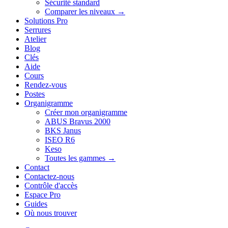
Sécurité standard
Comparer les niveaux →
Solutions Pro
Serrures
Atelier
Blog
Clés
Aide
Cours
Rendez-vous
Postes
Organigramme
Créer mon organigramme
ABUS Bravus 2000
BKS Janus
ISEO R6
Keso
Toutes les gammes →
Contact
Contactez-nous
Contrôle d'accès
Espace Pro
Guides
Où nous trouver