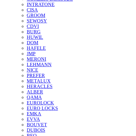
INTRATONE
CISA
GROOM
SEWOSY
CDVI
BURG
HUWIL
DOM
HAFELE
JMP
MERONI
LEHMANN
NICE
PREFER
METALUX
HERACLES
ALBER
QAMA
EUROLOCK
EURO LOCKS
EMKA
EVVA
BOUVET
DUBOIS
BEQ