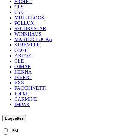
FICHET
CES
CYC
MUL-T-LOCK
POLLUX
SECURYSTAR
WINKHAUS
MASTER LOCKµ
STREMLER
GEGE
ABLOY
CLE
OJMAR
HEKNA
DIERRE
EXS
FACCHINETTI
JOPM
CARMINE
IMPAR
Étiquettes
JPM