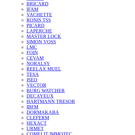
BRICARD
IFAM
VACHETTE
RONIS TSS
PICARD
LAPERCHE
MASTER LOCK
SIMON VOSS
LMC
FOIN
CEVAM
NORALSY
REELAX MUEL
TESA
ISEO
VECTOR
BURG WATCHER
DECAYEUX
HARTMANN TRESOR
IBFM
DORMAKABA
CLEFERM
HEXACT
URMET
COMELIT IMMOTEC