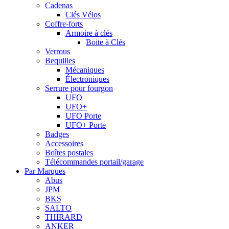
Cadenas
Clés Vélos
Coffre-forts
Armoire à clés
Boite à Clés
Verrous
Bequilles
Mécaniques
Électroniques
Serrure pour fourgon
UFO
UFO+
UFO Porte
UFO+ Porte
Badges
Accessoires
Boîtes postales
Télécommandes portail/garage
Par Marques
Abus
JPM
BKS
SALTO
THIRARD
ANKER