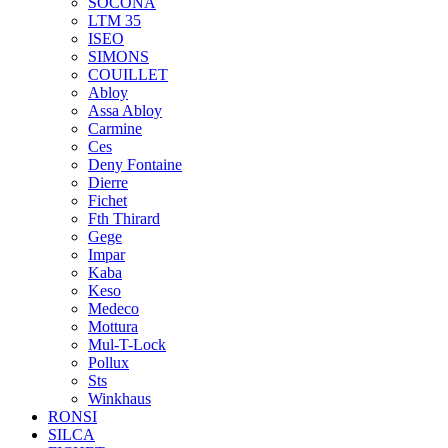
SOCONA
LTM 35
ISEO
SIMONS
COUILLET
Abloy
Assa Abloy
Carmine
Ces
Deny Fontaine
Dierre
Fichet
Fth Thirard
Gege
Impar
Kaba
Keso
Medeco
Mottura
Mul-T-Lock
Pollux
Sts
Winkhaus
RONSI
SILCA