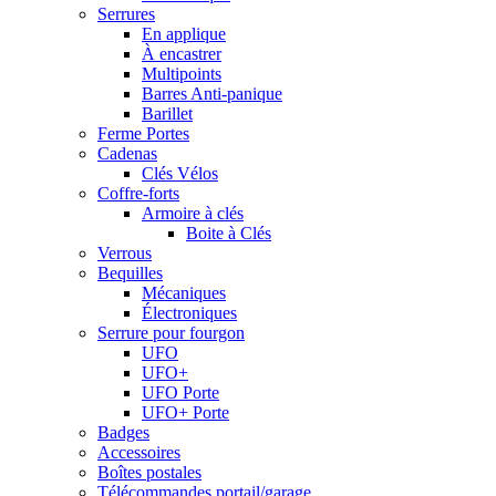
Serrures
En applique
À encastrer
Multipoints
Barres Anti-panique
Barillet
Ferme Portes
Cadenas
Clés Vélos
Coffre-forts
Armoire à clés
Boite à Clés
Verrous
Bequilles
Mécaniques
Électroniques
Serrure pour fourgon
UFO
UFO+
UFO Porte
UFO+ Porte
Badges
Accessoires
Boîtes postales
Télécommandes portail/garage