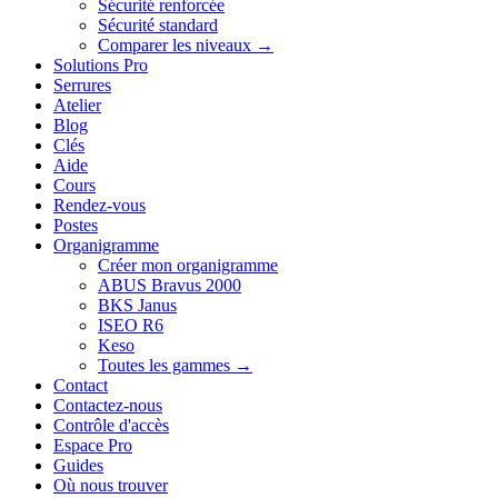
Sécurité renforcée
Sécurité standard
Comparer les niveaux →
Solutions Pro
Serrures
Atelier
Blog
Clés
Aide
Cours
Rendez-vous
Postes
Organigramme
Créer mon organigramme
ABUS Bravus 2000
BKS Janus
ISEO R6
Keso
Toutes les gammes →
Contact
Contactez-nous
Contrôle d'accès
Espace Pro
Guides
Où nous trouver