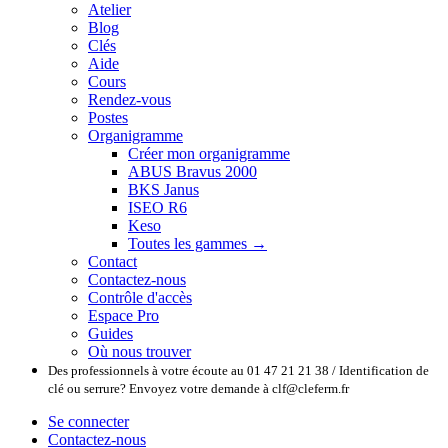
Atelier
Blog
Clés
Aide
Cours
Rendez-vous
Postes
Organigramme
Créer mon organigramme
ABUS Bravus 2000
BKS Janus
ISEO R6
Keso
Toutes les gammes →
Contact
Contactez-nous
Contrôle d'accès
Espace Pro
Guides
Où nous trouver
Des professionnels à votre écoute au 01 47 21 21 38 / Identification de
clé ou serrure? Envoyez votre demande à clf@cleferm.fr
Se connecter
Contactez-nous