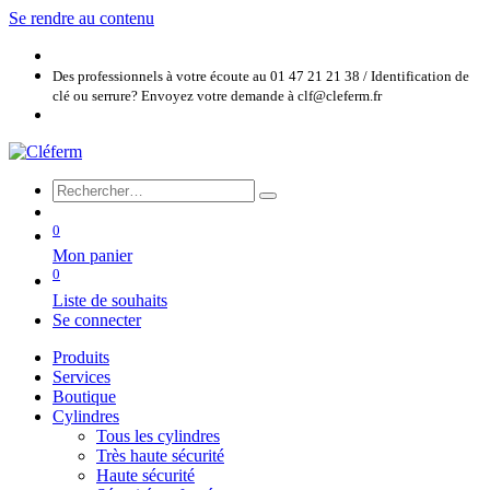
Se rendre au contenu
Des professionnels à votre écoute au 01 47 21 21 38 / Identification de
clé ou serrure? Envoyez votre demande à clf@cleferm.fr
0
Mon panier
0
Liste de souhaits
Se connecter
Produits
Services
Boutique
Cylindres
Tous les cylindres
Très haute sécurité
Haute sécurité