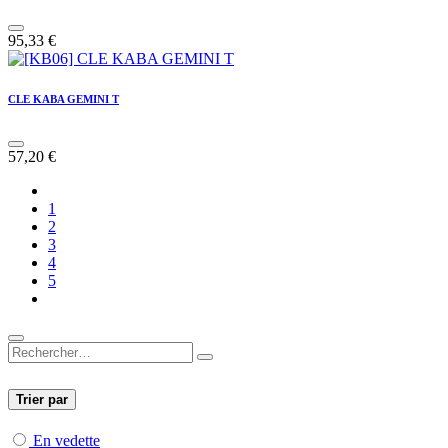
95,33
€
CLE KABA GEMINI T
57,20
€
1
2
3
4
5
Trier par
En vedette