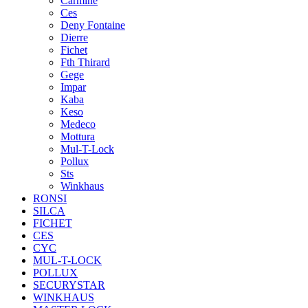
Carmine
Ces
Deny Fontaine
Dierre
Fichet
Fth Thirard
Gege
Impar
Kaba
Keso
Medeco
Mottura
Mul-T-Lock
Pollux
Sts
Winkhaus
RONSI
SILCA
FICHET
CES
CYC
MUL-T-LOCK
POLLUX
SECURYSTAR
WINKHAUS