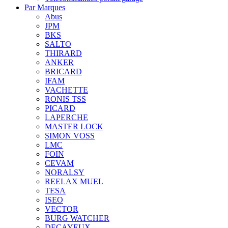
Par Marques
Abus
JPM
BKS
SALTO
THIRARD
ANKER
BRICARD
IFAM
VACHETTE
RONIS TSS
PICARD
LAPERCHE
MASTER LOCK
SIMON VOSS
LMC
FOIN
CEVAM
NORALSY
REELAX MUEL
TESA
ISEO
VECTOR
BURG WATCHER
DECAYEUX