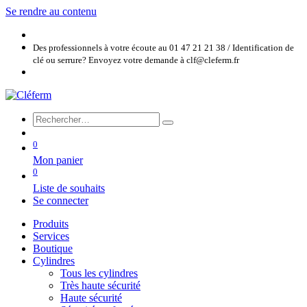
Se rendre au contenu
Des professionnels à votre écoute au 01 47 21 21 38 / Identification de
clé ou serrure? Envoyez votre demande à clf@cleferm.fr
0
Mon panier
0
Liste de souhaits
Se connecter
Produits
Services
Boutique
Cylindres
Tous les cylindres
Très haute sécurité
Haute sécurité