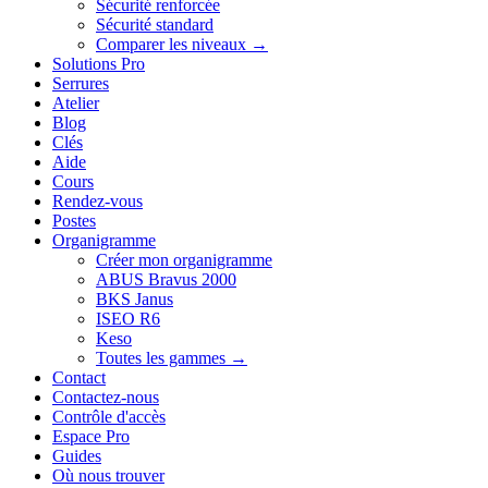
Sécurité renforcée
Sécurité standard
Comparer les niveaux →
Solutions Pro
Serrures
Atelier
Blog
Clés
Aide
Cours
Rendez-vous
Postes
Organigramme
Créer mon organigramme
ABUS Bravus 2000
BKS Janus
ISEO R6
Keso
Toutes les gammes →
Contact
Contactez-nous
Contrôle d'accès
Espace Pro
Guides
Où nous trouver