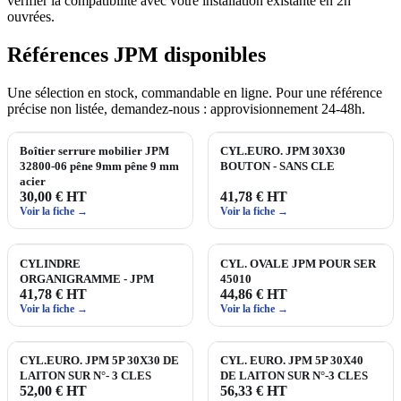
vérifier la compatibilité avec votre installation existante en 2h
ouvrées.
Références JPM disponibles
Une sélection en stock, commandable en ligne. Pour une référence
précise non listée, demandez‑nous : approvisionnement 24‑48h.
Boîtier serrure mobilier JPM
CYL.EURO. JPM 30X30
32800-06 pêne 9mm pêne 9 mm
BOUTON - SANS CLE
acier
30,00 € HT
41,78 € HT
Voir la fiche →
Voir la fiche →
CYLINDRE
CYL. OVALE JPM POUR SER
ORGANIGRAMME - JPM
45010
41,78 € HT
44,86 € HT
Voir la fiche →
Voir la fiche →
CYL.EURO. JPM 5P 30X30 DE
CYL. EURO. JPM 5P 30X40
LAITON SUR N°- 3 CLES
DE LAITON SUR N°-3 CLES
52,00 € HT
56,33 € HT