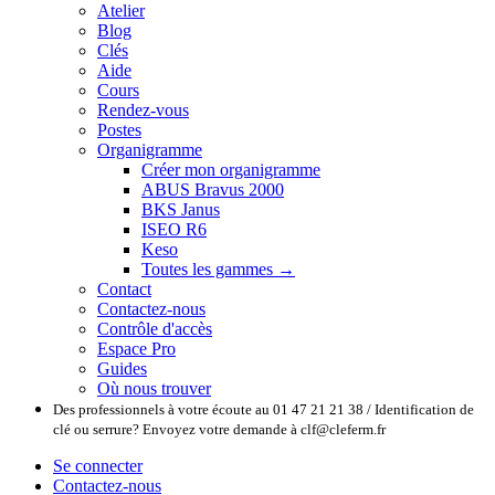
Atelier
Blog
Clés
Aide
Cours
Rendez-vous
Postes
Organigramme
Créer mon organigramme
ABUS Bravus 2000
BKS Janus
ISEO R6
Keso
Toutes les gammes →
Contact
Contactez-nous
Contrôle d'accès
Espace Pro
Guides
Où nous trouver
Des professionnels à votre écoute au 01 47 21 21 38 / Identification de
clé ou serrure? Envoyez votre demande à clf@cleferm.fr
Se connecter
Contactez-nous