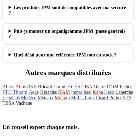
Les produits JPM sont‑ils compatibles avec ma serrure
?
Puis‑je monter un organigramme JPM (passe général)
?
Quel délai pour une référence JPM non en stock ?
Autres marques distribuées
Abloy
Abus
BKS
Bricard
Carmine
CES
CISA
Dierre
DOM
Fichet
FTH Thirard
Gege
Héraclès
IFAM
Impar
Iseo
Kaba
Keso
Laperche
Legallais
Medeco
Metalux
Mottura
Mul-T-Lock
Picard
Pollux
STS
TESA
Vachette
Un conseil expert chaque mois.