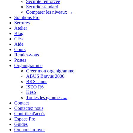
Sécurité renforcée
Sécurité standard
Comparer les niveaux →
Solutions Pro
Serrures
Atelier
Blog
Clés
Aide
Cours
Rendez-vous
Postes
Organigramme
Créer mon organigramme
ABUS Bravus 2000
BKS Janus
ISEO R6
Keso
Toutes les gammes →
Contact
Contactez-nous
Contrôle d'accès
Espace Pro
Guides
Où nous trouver