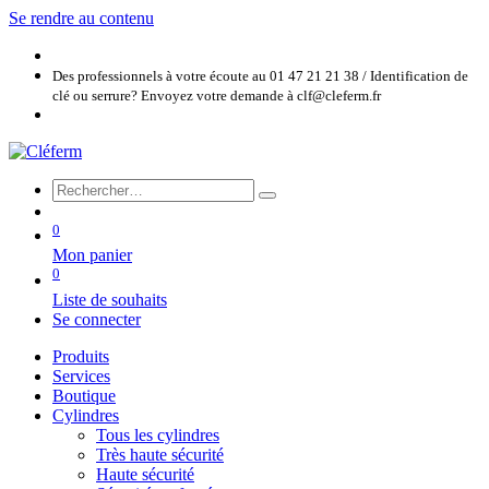
Se rendre au contenu
Des professionnels à votre écoute au 01 47 21 21 38 / Identification de
clé ou serrure? Envoyez votre demande à clf@cleferm.fr
0
Mon panier
0
Liste de souhaits
Se connecter
Produits
Services
Boutique
Cylindres
Tous les cylindres
Très haute sécurité
Haute sécurité