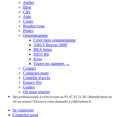
Atelier
Blog
Clés
Aide
Cours
Rendez-vous
Postes
Organigramme
Créer mon organigramme
ABUS Bravus 2000
BKS Janus
ISEO R6
Keso
Toutes les gammes →
Contact
Contactez-nous
Contrôle d'accès
Espace Pro
Guides
Où nous trouver
Des professionnels à votre écoute au 01 47 21 21 38 / Identification de
clé ou serrure? Envoyez votre demande à clf@cleferm.fr
Se connecter
Contactez-nous