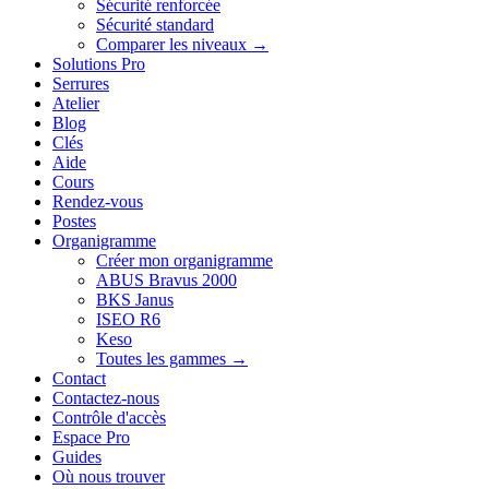
Sécurité renforcée
Sécurité standard
Comparer les niveaux →
Solutions Pro
Serrures
Atelier
Blog
Clés
Aide
Cours
Rendez-vous
Postes
Organigramme
Créer mon organigramme
ABUS Bravus 2000
BKS Janus
ISEO R6
Keso
Toutes les gammes →
Contact
Contactez-nous
Contrôle d'accès
Espace Pro
Guides
Où nous trouver