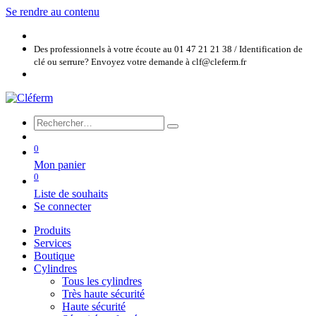
Se rendre au contenu
Des professionnels à votre écoute au 01 47 21 21 38 / Identification de
clé ou serrure? Envoyez votre demande à clf@cleferm.fr
0
Mon panier
0
Liste de souhaits
Se connecter
Produits
Services
Boutique
Cylindres
Tous les cylindres
Très haute sécurité
Haute sécurité