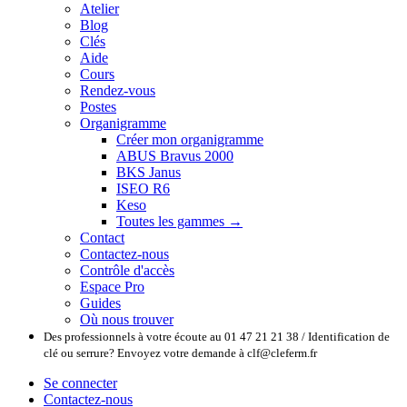
Atelier
Blog
Clés
Aide
Cours
Rendez-vous
Postes
Organigramme
Créer mon organigramme
ABUS Bravus 2000
BKS Janus
ISEO R6
Keso
Toutes les gammes →
Contact
Contactez-nous
Contrôle d'accès
Espace Pro
Guides
Où nous trouver
Des professionnels à votre écoute au 01 47 21 21 38 / Identification de
clé ou serrure? Envoyez votre demande à clf@cleferm.fr
Se connecter
Contactez-nous