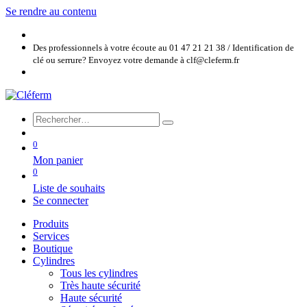
Se rendre au contenu
Des professionnels à votre écoute au 01 47 21 21 38 / Identification de
clé ou serrure? Envoyez votre demande à clf@cleferm.fr
0
Mon panier
0
Liste de souhaits
Se connecter
Produits
Services
Boutique
Cylindres
Tous les cylindres
Très haute sécurité
Haute sécurité