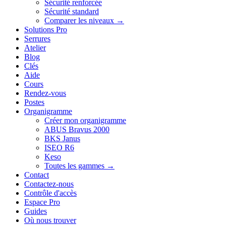
Sécurité renforcée
Sécurité standard
Comparer les niveaux →
Solutions Pro
Serrures
Atelier
Blog
Clés
Aide
Cours
Rendez-vous
Postes
Organigramme
Créer mon organigramme
ABUS Bravus 2000
BKS Janus
ISEO R6
Keso
Toutes les gammes →
Contact
Contactez-nous
Contrôle d'accès
Espace Pro
Guides
Où nous trouver