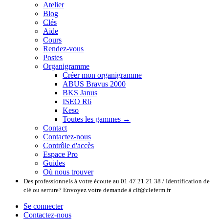
Atelier
Blog
Clés
Aide
Cours
Rendez-vous
Postes
Organigramme
Créer mon organigramme
ABUS Bravus 2000
BKS Janus
ISEO R6
Keso
Toutes les gammes →
Contact
Contactez-nous
Contrôle d'accès
Espace Pro
Guides
Où nous trouver
Des professionnels à votre écoute au 01 47 21 21 38 / Identification de
clé ou serrure? Envoyez votre demande à clf@cleferm.fr
Se connecter
Contactez-nous