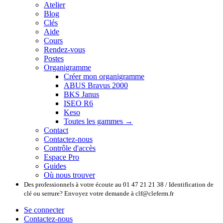
Atelier
Blog
Clés
Aide
Cours
Rendez-vous
Postes
Organigramme
Créer mon organigramme
ABUS Bravus 2000
BKS Janus
ISEO R6
Keso
Toutes les gammes →
Contact
Contactez-nous
Contrôle d'accès
Espace Pro
Guides
Où nous trouver
Des professionnels à votre écoute au 01 47 21 21 38 / Identification de
clé ou serrure? Envoyez votre demande à clf@cleferm.fr
Se connecter
Contactez-nous