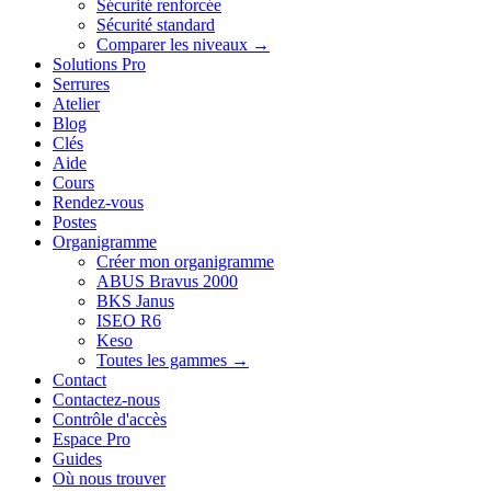
Sécurité renforcée
Sécurité standard
Comparer les niveaux →
Solutions Pro
Serrures
Atelier
Blog
Clés
Aide
Cours
Rendez-vous
Postes
Organigramme
Créer mon organigramme
ABUS Bravus 2000
BKS Janus
ISEO R6
Keso
Toutes les gammes →
Contact
Contactez-nous
Contrôle d'accès
Espace Pro
Guides
Où nous trouver