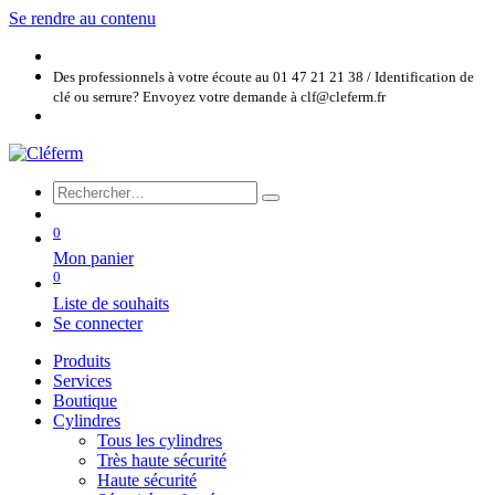
Se rendre au contenu
Des professionnels à votre écoute au 01 47 21 21 38 / Identification de
clé ou serrure? Envoyez votre demande à clf@cleferm.fr
0
Mon panier
0
Liste de souhaits
Se connecter
Produits
Services
Boutique
Cylindres
Tous les cylindres
Très haute sécurité
Haute sécurité