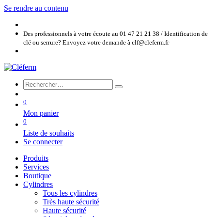
Se rendre au contenu
Des professionnels à votre écoute au 01 47 21 21 38 / Identification de
clé ou serrure? Envoyez votre demande à clf@cleferm.fr
0
Mon panier
0
Liste de souhaits
Se connecter
Produits
Services
Boutique
Cylindres
Tous les cylindres
Très haute sécurité
Haute sécurité