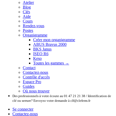
Atelier
Blog
Clés
Aide
Cours
Rendez-vous
Postes
Organigramme
Créer mon organigramme
ABUS Bravus 2000
BKS Janus
ISEO R6
Keso
Toutes les gammes →
Contact
Contactez-nous
Contrôle d'accès
Espace Pro
Guides
Où nous trouver
Des professionnels à votre écoute au 01 47 21 21 38 / Identification de
clé ou serrure? Envoyez votre demande à clf@cleferm.fr
Se connecter
Contactez-nous