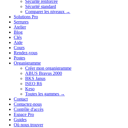
Sécurité renforcée
Sécurité standard
Comparer les niveaux →
Solutions Pro
Serrures
Atelier
Blog
Clés
Aide
Cours
Rendez-vous
Postes
Organigramme
Créer mon organigramme
ABUS Bravus 2000
BKS Janus
ISEO R6
Keso
Toutes les gammes →
Contact
Contactez-nous
Contrôle d'accès
Espace Pro
Guides
Où nous trouver