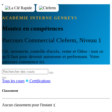
ACADÉMIE INTERNE GENKEYS
Montez en compétences
Parcours Commercial Cleferm, Niveau 1
Clé, serrurerie, contrôle d'accès, vente et Odoo : tout ce
qu'il faut pour devenir autonome et performant. Votre
parcours commence ici.
Tous les cours
Certifications
Classement
Aucun classement pour l'instant :(