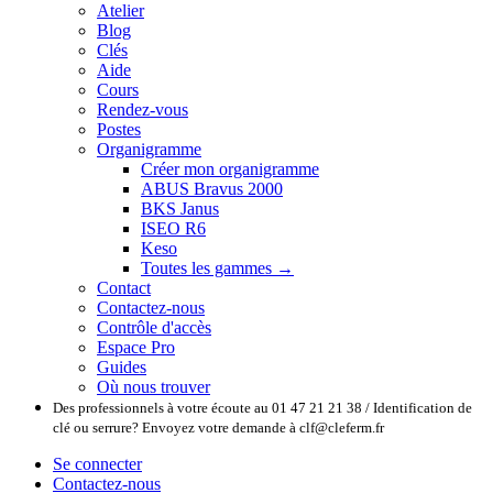
Atelier
Blog
Clés
Aide
Cours
Rendez-vous
Postes
Organigramme
Créer mon organigramme
ABUS Bravus 2000
BKS Janus
ISEO R6
Keso
Toutes les gammes →
Contact
Contactez-nous
Contrôle d'accès
Espace Pro
Guides
Où nous trouver
Des professionnels à votre écoute au 01 47 21 21 38 / Identification de
clé ou serrure? Envoyez votre demande à clf@cleferm.fr
Se connecter
Contactez-nous