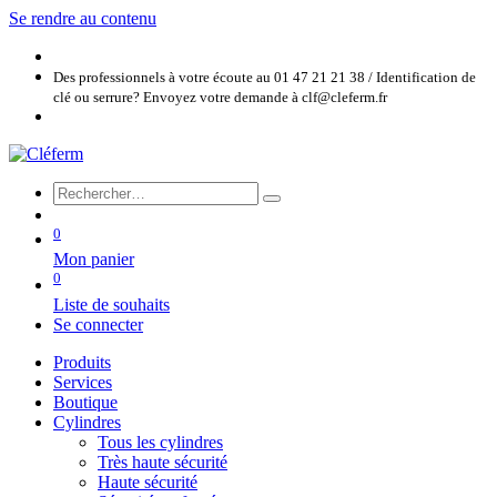
Se rendre au contenu
Des professionnels à votre écoute au 01 47 21 21 38 / Identification de
clé ou serrure? Envoyez votre demande à clf@cleferm.fr
0
Mon panier
0
Liste de souhaits
Se connecter
Produits
Services
Boutique
Cylindres
Tous les cylindres
Très haute sécurité
Haute sécurité