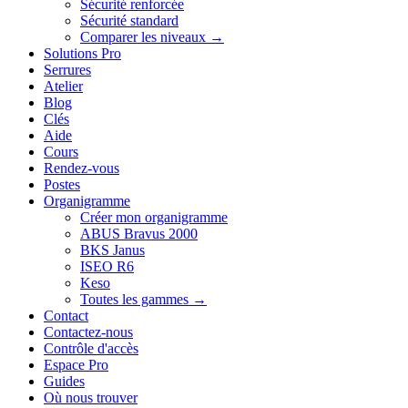
Sécurité renforcée
Sécurité standard
Comparer les niveaux →
Solutions Pro
Serrures
Atelier
Blog
Clés
Aide
Cours
Rendez-vous
Postes
Organigramme
Créer mon organigramme
ABUS Bravus 2000
BKS Janus
ISEO R6
Keso
Toutes les gammes →
Contact
Contactez-nous
Contrôle d'accès
Espace Pro
Guides
Où nous trouver