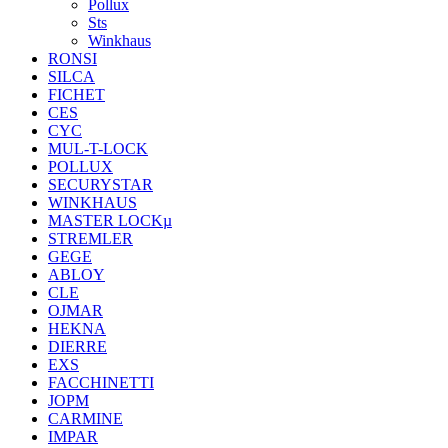
Pollux
Sts
Winkhaus
RONSI
SILCA
FICHET
CES
CYC
MUL-T-LOCK
POLLUX
SECURYSTAR
WINKHAUS
MASTER LOCKµ
STREMLER
GEGE
ABLOY
CLE
OJMAR
HEKNA
DIERRE
EXS
FACCHINETTI
JOPM
CARMINE
IMPAR