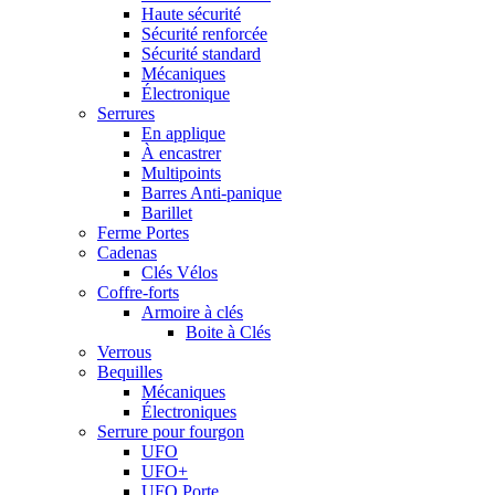
Haute sécurité
Sécurité renforcée
Sécurité standard
Mécaniques
Électronique
Serrures
En applique
À encastrer
Multipoints
Barres Anti-panique
Barillet
Ferme Portes
Cadenas
Clés Vélos
Coffre-forts
Armoire à clés
Boite à Clés
Verrous
Bequilles
Mécaniques
Électroniques
Serrure pour fourgon
UFO
UFO+
UFO Porte