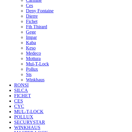
Carmine
Ces
Deny Fontaine
Dierre
Fichet
Fth Thirard
Gege
Impar
Kaba
Keso
Medeco
Mottura
Mul-T-Lock
Pollux
Sts
Winkhaus
RONSI
SILCA
FICHET
CES
CYC
MUL-T-LOCK
POLLUX
SECURYSTAR
WINKHAUS