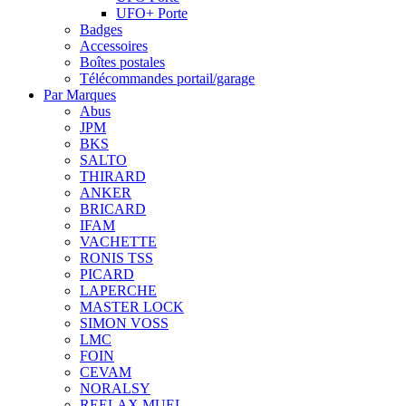
UFO+ Porte
Badges
Accessoires
Boîtes postales
Télécommandes portail/garage
Par Marques
Abus
JPM
BKS
SALTO
THIRARD
ANKER
BRICARD
IFAM
VACHETTE
RONIS TSS
PICARD
LAPERCHE
MASTER LOCK
SIMON VOSS
LMC
FOIN
CEVAM
NORALSY
REELAX MUEL