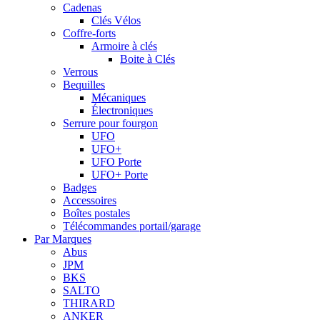
Cadenas
Clés Vélos
Coffre-forts
Armoire à clés
Boite à Clés
Verrous
Bequilles
Mécaniques
Électroniques
Serrure pour fourgon
UFO
UFO+
UFO Porte
UFO+ Porte
Badges
Accessoires
Boîtes postales
Télécommandes portail/garage
Par Marques
Abus
JPM
BKS
SALTO
THIRARD
ANKER