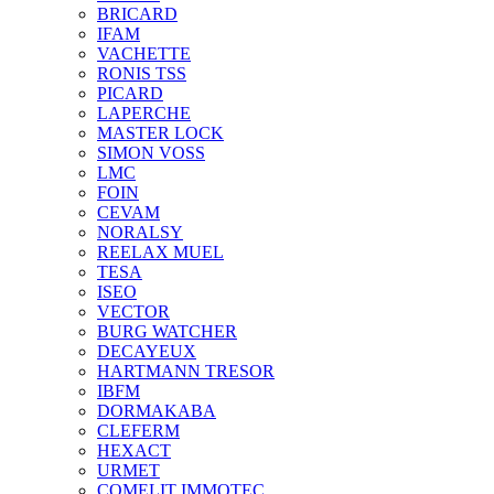
BRICARD
IFAM
VACHETTE
RONIS TSS
PICARD
LAPERCHE
MASTER LOCK
SIMON VOSS
LMC
FOIN
CEVAM
NORALSY
REELAX MUEL
TESA
ISEO
VECTOR
BURG WATCHER
DECAYEUX
HARTMANN TRESOR
IBFM
DORMAKABA
CLEFERM
HEXACT
URMET
COMELIT IMMOTEC