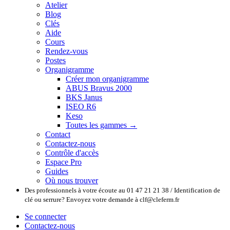
Atelier
Blog
Clés
Aide
Cours
Rendez-vous
Postes
Organigramme
Créer mon organigramme
ABUS Bravus 2000
BKS Janus
ISEO R6
Keso
Toutes les gammes →
Contact
Contactez-nous
Contrôle d'accès
Espace Pro
Guides
Où nous trouver
Des professionnels à votre écoute au 01 47 21 21 38 / Identification de
clé ou serrure? Envoyez votre demande à clf@cleferm.fr
Se connecter
Contactez-nous