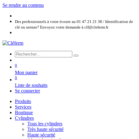
Se rendre au contenu
Des professionnels à votre écoute au 01 47 21 21 38 / Identification de
clé ou serrure? Envoyez votre demande à clf@cleferm.fr
0
Mon panier
0
Liste de souhaits
Se connecter
Produits
Services
Boutique
Cylindres
Tous les cylindres
Très haute sécurité
Haute sécurité