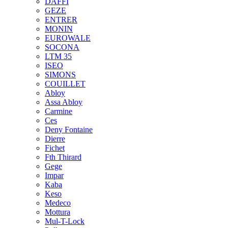
DAFFI
GEZE
ENTRER
MONIN
EUROWALE
SOCONA
LTM 35
ISEO
SIMONS
COUILLET
Abloy
Assa Abloy
Carmine
Ces
Deny Fontaine
Dierre
Fichet
Fth Thirard
Gege
Impar
Kaba
Keso
Medeco
Mottura
Mul-T-Lock