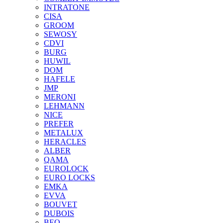
INTRATONE
CISA
GROOM
SEWOSY
CDVI
BURG
HUWIL
DOM
HAFELE
JMP
MERONI
LEHMANN
NICE
PREFER
METALUX
HERACLES
ALBER
QAMA
EUROLOCK
EURO LOCKS
EMKA
EVVA
BOUVET
DUBOIS
BEQ