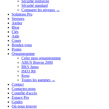
Sécurité renforcée
Sécurité standard
Comparer les niveaux →
Solutions Pro
Serrures
Atelier
Blog
Clés
Aide
Cours
Rendez-vous
Postes
Organigramme
Créer mon organigramme
ABUS Bravus 2000
BKS Janus
ISEO R6
Keso
Toutes les gammes →
Contact
Contactez-nous
Contrôle d'accès
Espace Pro
Guides
Où nous trouver