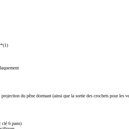
P*(1)
 claquement
 projection du pêne dormant (ainsi que la sortie des crochets pour les 
c clé 6 pans)
cifiques