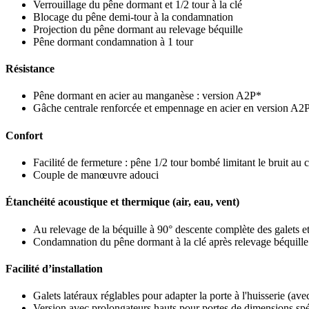
Verrouillage du pêne dormant et 1/2 tour à la clé
Blocage du pêne demi-tour à la condamnation
Projection du pêne dormant au relevage béquille
Pêne dormant condamnation à 1 tour
Résistance
Pêne dormant en acier au manganèse : version A2P*
Gâche centrale renforcée et empennage en acier en version A2
Confort
Facilité de fermeture : pêne 1/2 tour bombé limitant le bruit au
Couple de manœuvre adouci
Étanchéité acoustique et thermique (air, eau, vent)
Au relevage de la béquille à 90° descente complète des galets et
Condamnation du pêne dormant à la clé après relevage béquille
Facilité d’installation
Galets latéraux réglables pour adapter la porte à l'huisserie (ave
Version avec prolongateurs hauts pour portes de dimensions spé