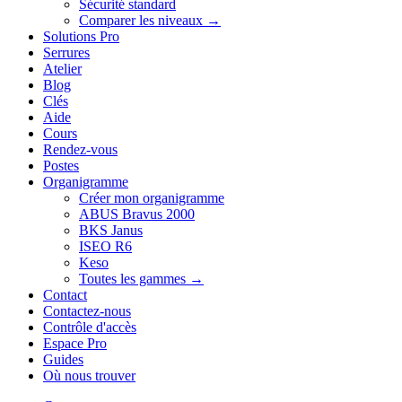
Sécurité standard
Comparer les niveaux →
Solutions Pro
Serrures
Atelier
Blog
Clés
Aide
Cours
Rendez-vous
Postes
Organigramme
Créer mon organigramme
ABUS Bravus 2000
BKS Janus
ISEO R6
Keso
Toutes les gammes →
Contact
Contactez-nous
Contrôle d'accès
Espace Pro
Guides
Où nous trouver