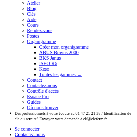
Atelier
Blog
Clés
Aide
Cours
Rendez-vous
Postes
Organigramme
Créer mon organigramme
ABUS Bravus 2000
BKS Janus
ISEO R6
Keso
Toutes les gammes →
Contact
Contactez-nous
Contrôle d'accès
Espace Pro
Guides
Où nous trouver
Des professionnels à votre écoute au 01 47 21 21 38 / Identification de
clé ou serrure? Envoyez votre demande à clf@cleferm.fr
Se connecter
Contactez-nous