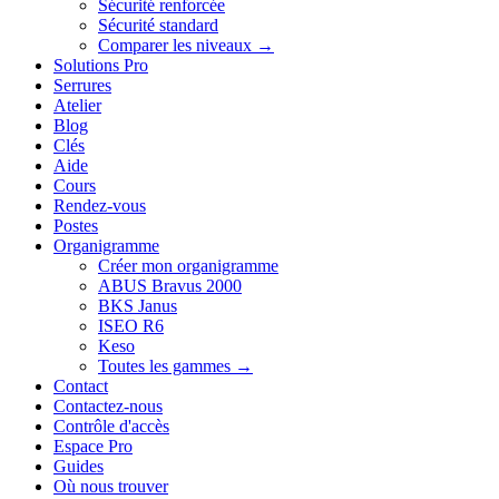
Sécurité renforcée
Sécurité standard
Comparer les niveaux →
Solutions Pro
Serrures
Atelier
Blog
Clés
Aide
Cours
Rendez-vous
Postes
Organigramme
Créer mon organigramme
ABUS Bravus 2000
BKS Janus
ISEO R6
Keso
Toutes les gammes →
Contact
Contactez-nous
Contrôle d'accès
Espace Pro
Guides
Où nous trouver