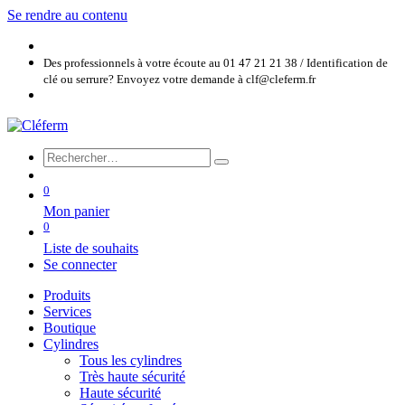
Se rendre au contenu
Des professionnels à votre écoute au 01 47 21 21 38 / Identification de
clé ou serrure? Envoyez votre demande à clf@cleferm.fr
0
Mon panier
0
Liste de souhaits
Se connecter
Produits
Services
Boutique
Cylindres
Tous les cylindres
Très haute sécurité
Haute sécurité