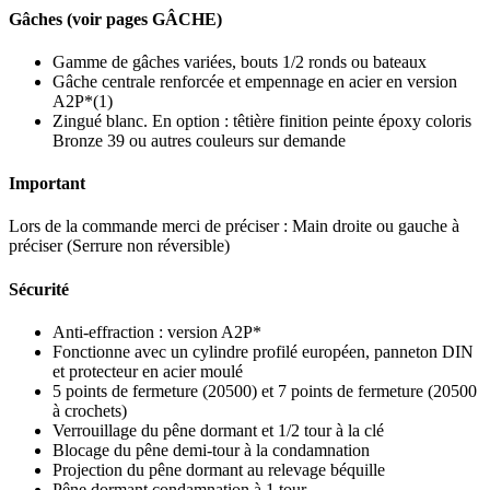
Gâches (voir pages GÂCHE)
Gamme de gâches variées, bouts 1/2 ronds ou bateaux
Gâche centrale renforcée et empennage en acier en version
A2P*(1)
Zingué blanc. En option : têtière finition peinte époxy coloris
Bronze 39 ou autres couleurs sur demande
Important
Lors de la commande merci de préciser : Main droite ou gauche à
préciser (Serrure non réversible)
Sécurité
Anti-effraction : version A2P*
Fonctionne avec un cylindre profilé européen, panneton DIN
et protecteur en acier moulé
5 points de fermeture (20500) et 7 points de fermeture (20500
à crochets)
Verrouillage du pêne dormant et 1/2 tour à la clé
Blocage du pêne demi-tour à la condamnation
Projection du pêne dormant au relevage béquille
Pêne dormant condamnation à 1 tour