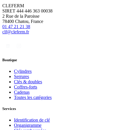
CLEFERM
SIRET 444 446 363 00038
2 Rue de la Paroisse
78400 Chatou, France
01 47 21 21 38
clf@cleferm.fr
Boutique
Cylindres
Serrures
Clés & doubles
Coffres-forts
Cadenas
Toutes les catégories
Services
Identification de clé
Organigramme