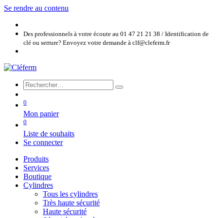
Se rendre au contenu
Des professionnels à votre écoute au 01 47 21 21 38 / Identification de
clé ou serrure? Envoyez votre demande à clf@cleferm.fr
0
Mon panier
0
Liste de souhaits
Se connecter
Produits
Services
Boutique
Cylindres
Tous les cylindres
Très haute sécurité
Haute sécurité