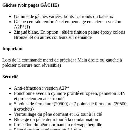
Gâches (voir pages GÂCHE)
Gamme de gâches variées, bouts 1/2 ronds ou bateaux
Gâche centrale renforcée et empennage en acier en version
A2P*(1)
Zingué blanc. En option : têtière finition peinte époxy coloris
Bronze 39 ou autres couleurs sur demande
Important
Lors de la commande merci de préciser : Main droite ou gauche à
préciser (Serrure non réversible)
Sécurité
Anti-effraction : version A2P*
Fonctionne avec un cylindre profilé européen, panneton DIN
et protecteur en acier moulé
5 points de fermeture (20500) et 7 points de fermeture (20500
à crochets)
Verrouillage du pêne dormant et 1/2 tour à la clé
Blocage du pêne demi-tour à la condamnation
Projection du pêne dormant au relevage béquille
Pêne dormant condamnation à 1 tour