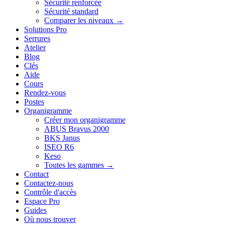
Sécurité renforcée
Sécurité standard
Comparer les niveaux →
Solutions Pro
Serrures
Atelier
Blog
Clés
Aide
Cours
Rendez-vous
Postes
Organigramme
Créer mon organigramme
ABUS Bravus 2000
BKS Janus
ISEO R6
Keso
Toutes les gammes →
Contact
Contactez-nous
Contrôle d'accès
Espace Pro
Guides
Où nous trouver