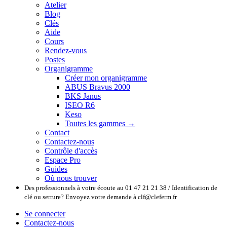
Atelier
Blog
Clés
Aide
Cours
Rendez-vous
Postes
Organigramme
Créer mon organigramme
ABUS Bravus 2000
BKS Janus
ISEO R6
Keso
Toutes les gammes →
Contact
Contactez-nous
Contrôle d'accès
Espace Pro
Guides
Où nous trouver
Des professionnels à votre écoute au 01 47 21 21 38 / Identification de
clé ou serrure? Envoyez votre demande à clf@cleferm.fr
Se connecter
Contactez-nous