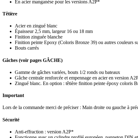
En acier manganèse pour les versions A2P*
Têtière
Acier en zingué blanc
Épaisseur 2,5 mm, largeur 16 ou 18 mm
Finition zinguée blanche
Finition peinte Epoxy (Coloris Bronze 39) ou autres couleurs 
Bouts carrés
Gâches (voir pages GÂCHE)
Gamme de gâches variées, bouts 1/2 ronds ou bateaux
Gâche centrale renforcée et empennage en acier en version A2
Zingué blanc. En option : têtière finition peinte époxy coloris
Important
Lors de la commande merci de préciser : Main droite ou gauche à préci
Sécurité
Anti-effraction : version A2P*
Fonctionne avec un cylindre profilé européen, panneton DIN et