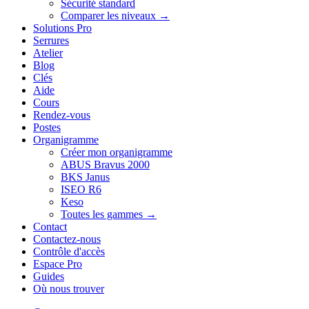
Sécurité standard
Comparer les niveaux →
Solutions Pro
Serrures
Atelier
Blog
Clés
Aide
Cours
Rendez-vous
Postes
Organigramme
Créer mon organigramme
ABUS Bravus 2000
BKS Janus
ISEO R6
Keso
Toutes les gammes →
Contact
Contactez-nous
Contrôle d'accès
Espace Pro
Guides
Où nous trouver