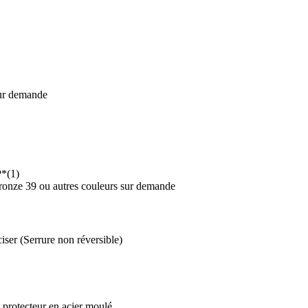
sur demande
P*(1)
 Bronze 39 ou autres couleurs sur demande
ser (Serrure non réversible)
 protecteur en acier moulé