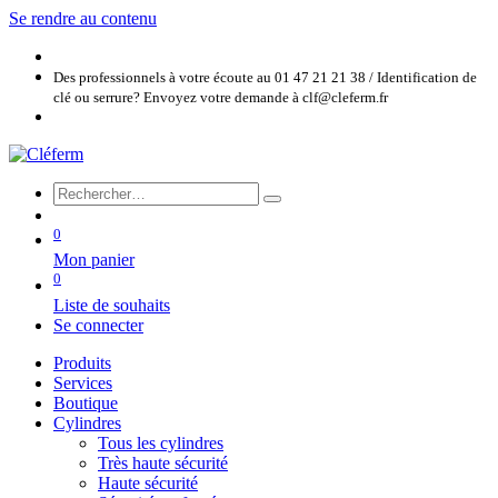
Se rendre au contenu
Des professionnels à votre écoute au 01 47 21 21 38 / Identification de
clé ou serrure? Envoyez votre demande à clf@cleferm.fr
0
Mon panier
0
Liste de souhaits
Se connecter
Produits
Services
Boutique
Cylindres
Tous les cylindres
Très haute sécurité
Haute sécurité