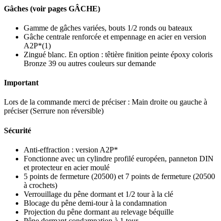
Gâches (voir pages GÂCHE)
Gamme de gâches variées, bouts 1/2 ronds ou bateaux
Gâche centrale renforcée et empennage en acier en version
A2P*(1)
Zingué blanc. En option : têtière finition peinte époxy coloris
Bronze 39 ou autres couleurs sur demande
Important
Lors de la commande merci de préciser : Main droite ou gauche à
préciser (Serrure non réversible)
Sécurité
Anti-effraction : version A2P*
Fonctionne avec un cylindre profilé européen, panneton DIN
et protecteur en acier moulé
5 points de fermeture (20500) et 7 points de fermeture (20500
à crochets)
Verrouillage du pêne dormant et 1/2 tour à la clé
Blocage du pêne demi-tour à la condamnation
Projection du pêne dormant au relevage béquille
Pêne dormant condamnation à 1 tour