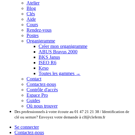
Atelier
Blog
Clés
Aide
Cours
Rendez-vous
Postes
Organigramme
Créer mon organigramme
ABUS Bravus 2000
BKS Janus
ISEO R6
Keso
Toutes les gammes →
Contact
Contactez-nous
Contrôle d'accès
Espace Pro
Guides
Où nous trouver
Des professionnels à votre écoute au 01 47 21 21 38 / Identification de
clé ou serrure? Envoyez votre demande à clf@cleferm.fr
Se connecter
Contactez-nous