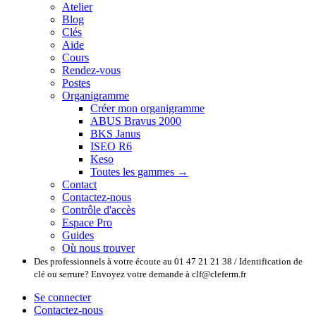
Atelier
Blog
Clés
Aide
Cours
Rendez-vous
Postes
Organigramme
Créer mon organigramme
ABUS Bravus 2000
BKS Janus
ISEO R6
Keso
Toutes les gammes →
Contact
Contactez-nous
Contrôle d'accès
Espace Pro
Guides
Où nous trouver
Des professionnels à votre écoute au 01 47 21 21 38 / Identification de
clé ou serrure? Envoyez votre demande à clf@cleferm.fr
Se connecter
Contactez-nous