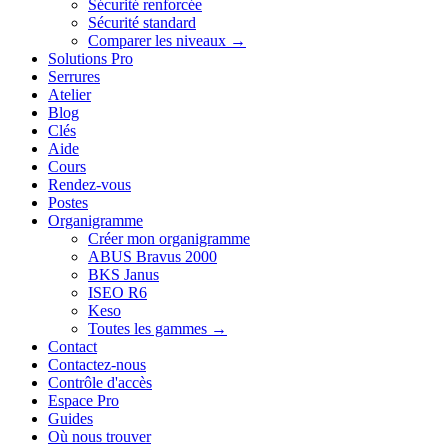
Sécurité renforcée
Sécurité standard
Comparer les niveaux →
Solutions Pro
Serrures
Atelier
Blog
Clés
Aide
Cours
Rendez-vous
Postes
Organigramme
Créer mon organigramme
ABUS Bravus 2000
BKS Janus
ISEO R6
Keso
Toutes les gammes →
Contact
Contactez-nous
Contrôle d'accès
Espace Pro
Guides
Où nous trouver