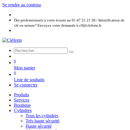
Se rendre au contenu
Des professionnels à votre écoute au 01 47 21 21 38 / Identification de
clé ou serrure? Envoyez votre demande à clf@cleferm.fr
0
Mon panier
0
Liste de souhaits
Se connecter
Produits
Services
Boutique
Cylindres
Tous les cylindres
Très haute sécurité
Haute sécurité