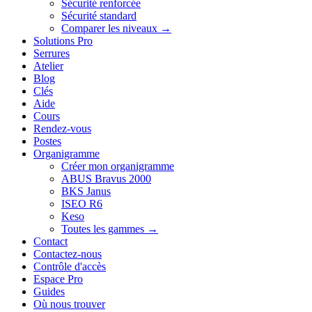
Sécurité renforcée
Sécurité standard
Comparer les niveaux →
Solutions Pro
Serrures
Atelier
Blog
Clés
Aide
Cours
Rendez-vous
Postes
Organigramme
Créer mon organigramme
ABUS Bravus 2000
BKS Janus
ISEO R6
Keso
Toutes les gammes →
Contact
Contactez-nous
Contrôle d'accès
Espace Pro
Guides
Où nous trouver