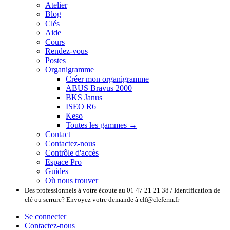
Atelier
Blog
Clés
Aide
Cours
Rendez-vous
Postes
Organigramme
Créer mon organigramme
ABUS Bravus 2000
BKS Janus
ISEO R6
Keso
Toutes les gammes →
Contact
Contactez-nous
Contrôle d'accès
Espace Pro
Guides
Où nous trouver
Des professionnels à votre écoute au 01 47 21 21 38 / Identification de
clé ou serrure? Envoyez votre demande à clf@cleferm.fr
Se connecter
Contactez-nous