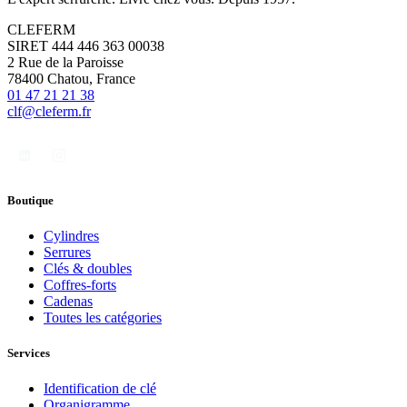
CLEFERM
SIRET 444 446 363 00038
2 Rue de la Paroisse
78400 Chatou, France
01 47 21 21 38
clf@cleferm.fr
Boutique
Cylindres
Serrures
Clés & doubles
Coffres-forts
Cadenas
Toutes les catégories
Services
Identification de clé
Organigramme