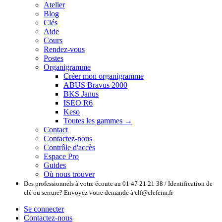
Atelier
Blog
Clés
Aide
Cours
Rendez-vous
Postes
Organigramme
Créer mon organigramme
ABUS Bravus 2000
BKS Janus
ISEO R6
Keso
Toutes les gammes →
Contact
Contactez-nous
Contrôle d'accès
Espace Pro
Guides
Où nous trouver
Des professionnels à votre écoute au 01 47 21 21 38 / Identification de
clé ou serrure? Envoyez votre demande à clf@cleferm.fr
Se connecter
Contactez-nous