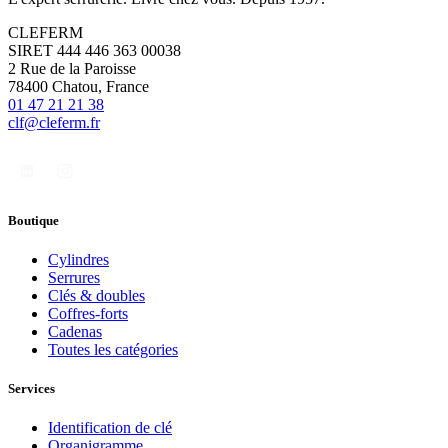
CLEFERM
SIRET 444 446 363 00038
2 Rue de la Paroisse
78400 Chatou, France
01 47 21 21 38
clf@cleferm.fr
Boutique
Cylindres
Serrures
Clés & doubles
Coffres-forts
Cadenas
Toutes les catégories
Services
Identification de clé
Organigramme