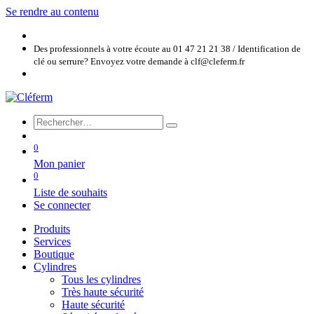
Se rendre au contenu
Des professionnels à votre écoute au 01 47 21 21 38 / Identification de
clé ou serrure? Envoyez votre demande à clf@cleferm.fr
0
Mon panier
0
Liste de souhaits
Se connecter
Produits
Services
Boutique
Cylindres
Tous les cylindres
Très haute sécurité
Haute sécurité