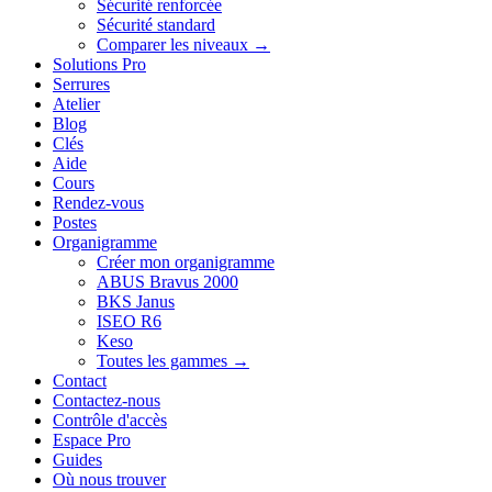
Sécurité renforcée
Sécurité standard
Comparer les niveaux →
Solutions Pro
Serrures
Atelier
Blog
Clés
Aide
Cours
Rendez-vous
Postes
Organigramme
Créer mon organigramme
ABUS Bravus 2000
BKS Janus
ISEO R6
Keso
Toutes les gammes →
Contact
Contactez-nous
Contrôle d'accès
Espace Pro
Guides
Où nous trouver