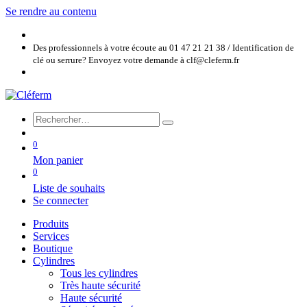
Se rendre au contenu
Des professionnels à votre écoute au 01 47 21 21 38 / Identification de
clé ou serrure? Envoyez votre demande à clf@cleferm.fr
0
Mon panier
0
Liste de souhaits
Se connecter
Produits
Services
Boutique
Cylindres
Tous les cylindres
Très haute sécurité
Haute sécurité