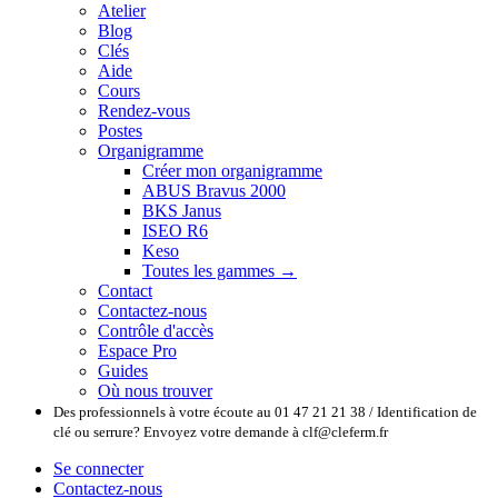
Atelier
Blog
Clés
Aide
Cours
Rendez-vous
Postes
Organigramme
Créer mon organigramme
ABUS Bravus 2000
BKS Janus
ISEO R6
Keso
Toutes les gammes →
Contact
Contactez-nous
Contrôle d'accès
Espace Pro
Guides
Où nous trouver
Des professionnels à votre écoute au 01 47 21 21 38 / Identification de
clé ou serrure? Envoyez votre demande à clf@cleferm.fr
Se connecter
Contactez-nous