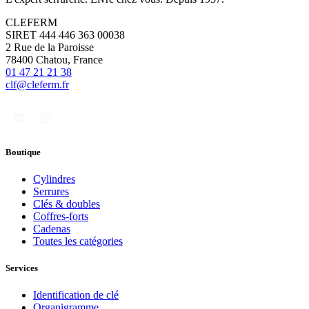
CLEFERM
SIRET 444 446 363 00038
2 Rue de la Paroisse
78400 Chatou, France
01 47 21 21 38
clf@cleferm.fr
Boutique
Cylindres
Serrures
Clés & doubles
Coffres-forts
Cadenas
Toutes les catégories
Services
Identification de clé
Organigramme