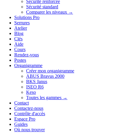
Sécurité renforcée
Sécurité standard
Comparer les niveaux →
Solutions Pro
Serrures
Atelier
Blog
Clés
Aide
Cours
Rendez-vous
Postes
Organigramme
Créer mon organigramme
ABUS Bravus 2000
BKS Janus
ISEO R6
Keso
Toutes les gammes →
Contact
Contactez-nous
Contrôle d'accès
Espace Pro
Guides
Où nous trouver