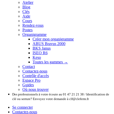
Atelier
Blog
Clés
Aide
Cours
Rendez-vous
Postes
Organigramme
Créer mon organigramme
ABUS Bravus 2000
BKS Janus
ISEO R6
Keso
Toutes les gammes →
Contact
Contactez-nous
Contrôle d'accès
Espace Pro
Guides
Où nous trouver
Des professionnels à votre écoute au 01 47 21 21 38 / Identification de
clé ou serrure? Envoyez votre demande à clf@cleferm.fr
Se connecter
Contactez-nous