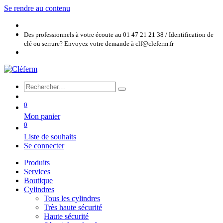
Se rendre au contenu
Des professionnels à votre écoute au 01 47 21 21 38 / Identification de
clé ou serrure? Envoyez votre demande à clf@cleferm.fr
0
Mon panier
0
Liste de souhaits
Se connecter
Produits
Services
Boutique
Cylindres
Tous les cylindres
Très haute sécurité
Haute sécurité