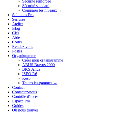
Sécurité renforcée
Sécurité standard
Comparer les niveaux →
Solutions Pro
Serrures
Atelier
Blog
Clés
Aide
Cours
Rendez-vous
Postes
Organigramme
Créer mon organigramme
ABUS Bravus 2000
BKS Janus
ISEO R6
Keso
Toutes les gammes →
Contact
Contactez-nous
Contrôle d'accès
Espace Pro
Guides
Où nous trouver