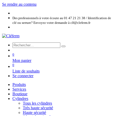
Se rendre au contenu
Des professionnels à votre écoute au 01 47 21 21 38 / Identification de
clé ou serrure? Envoyez votre demande à clf@cleferm.fr
0
Mon panier
0
Liste de souhaits
Se connecter
Produits
Services
Boutique
Cylindres
Tous les cylindres
Très haute sécurité
Haute sécurité