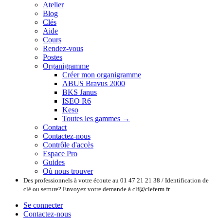
Atelier
Blog
Clés
Aide
Cours
Rendez-vous
Postes
Organigramme
Créer mon organigramme
ABUS Bravus 2000
BKS Janus
ISEO R6
Keso
Toutes les gammes →
Contact
Contactez-nous
Contrôle d'accès
Espace Pro
Guides
Où nous trouver
Des professionnels à votre écoute au 01 47 21 21 38 / Identification de
clé ou serrure? Envoyez votre demande à clf@cleferm.fr
Se connecter
Contactez-nous