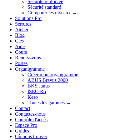
Sécurité renforcée
Sécurité standard
Comparer les niveaux →
Solutions Pro
Serrures
Atelier
Blog
Clés
Aide
Cours
Rendez-vous
Postes
Organigramme
Créer mon organigramme
ABUS Bravus 2000
BKS Janus
ISEO R6
Keso
Toutes les gammes →
Contact
Contactez-nous
Contrôle d'accès
Espace Pro
Guides
Où nous trouver