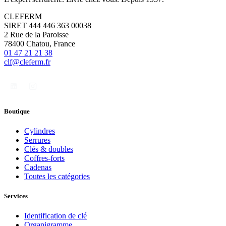
CLEFERM
SIRET 444 446 363 00038
2 Rue de la Paroisse
78400 Chatou, France
01 47 21 21 38
clf@cleferm.fr
Boutique
Cylindres
Serrures
Clés & doubles
Coffres-forts
Cadenas
Toutes les catégories
Services
Identification de clé
Organigramme