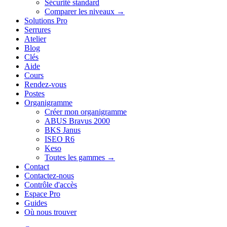
Sécurité standard
Comparer les niveaux →
Solutions Pro
Serrures
Atelier
Blog
Clés
Aide
Cours
Rendez-vous
Postes
Organigramme
Créer mon organigramme
ABUS Bravus 2000
BKS Janus
ISEO R6
Keso
Toutes les gammes →
Contact
Contactez-nous
Contrôle d'accès
Espace Pro
Guides
Où nous trouver