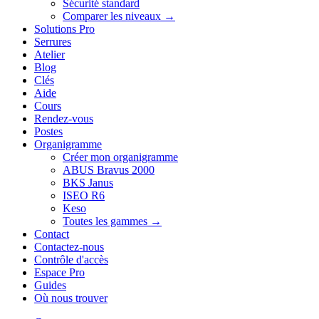
Sécurité standard
Comparer les niveaux →
Solutions Pro
Serrures
Atelier
Blog
Clés
Aide
Cours
Rendez-vous
Postes
Organigramme
Créer mon organigramme
ABUS Bravus 2000
BKS Janus
ISEO R6
Keso
Toutes les gammes →
Contact
Contactez-nous
Contrôle d'accès
Espace Pro
Guides
Où nous trouver