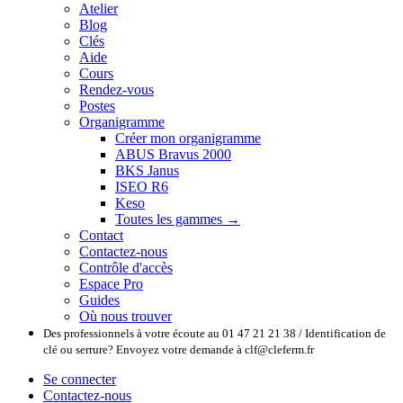
Atelier
Blog
Clés
Aide
Cours
Rendez-vous
Postes
Organigramme
Créer mon organigramme
ABUS Bravus 2000
BKS Janus
ISEO R6
Keso
Toutes les gammes →
Contact
Contactez-nous
Contrôle d'accès
Espace Pro
Guides
Où nous trouver
Des professionnels à votre écoute au 01 47 21 21 38 / Identification de
clé ou serrure? Envoyez votre demande à clf@cleferm.fr
Se connecter
Contactez-nous