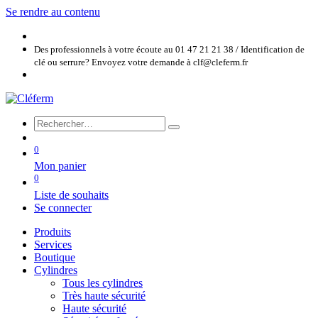
Se rendre au contenu
Des professionnels à votre écoute au 01 47 21 21 38 / Identification de
clé ou serrure? Envoyez votre demande à clf@cleferm.fr
0
Mon panier
0
Liste de souhaits
Se connecter
Produits
Services
Boutique
Cylindres
Tous les cylindres
Très haute sécurité
Haute sécurité