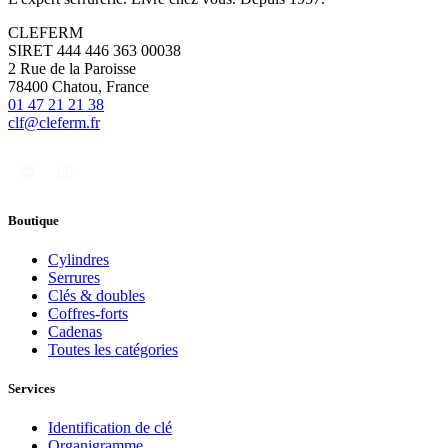
CLEFERM
SIRET 444 446 363 00038
2 Rue de la Paroisse
78400 Chatou, France
01 47 21 21 38
clf@cleferm.fr
Boutique
Cylindres
Serrures
Clés & doubles
Coffres-forts
Cadenas
Toutes les catégories
Services
Identification de clé
Organigramme