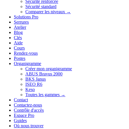
Sécurité renforcée
Sécurité standard
Comparer les niveaux →
Solutions Pro
Serrures
Atelier
Blog
Clés
Aide
Cours
Rendez-vous
Postes
Organigramme
Créer mon organigramme
ABUS Bravus 2000
BKS Janus
ISEO R6
Keso
Toutes les gammes →
Contact
Contactez-nous
Contrôle d'accès
Espace Pro
Guides
Où nous trouver