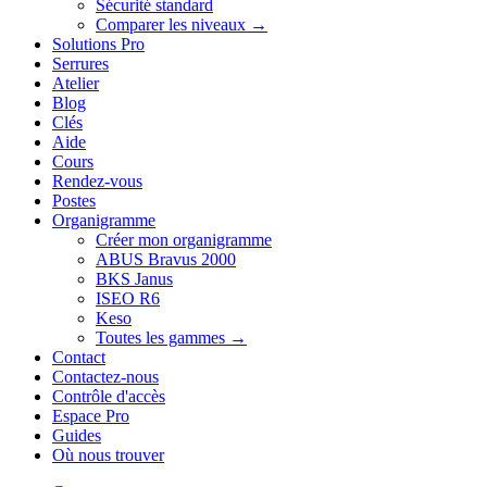
Sécurité standard
Comparer les niveaux →
Solutions Pro
Serrures
Atelier
Blog
Clés
Aide
Cours
Rendez-vous
Postes
Organigramme
Créer mon organigramme
ABUS Bravus 2000
BKS Janus
ISEO R6
Keso
Toutes les gammes →
Contact
Contactez-nous
Contrôle d'accès
Espace Pro
Guides
Où nous trouver