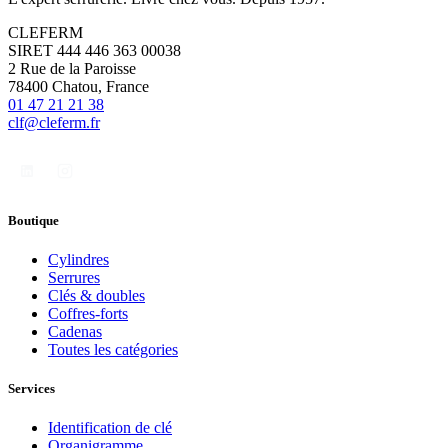
CLEFERM
SIRET 444 446 363 00038
2 Rue de la Paroisse
78400 Chatou, France
01 47 21 21 38
clf@cleferm.fr
Boutique
Cylindres
Serrures
Clés & doubles
Coffres-forts
Cadenas
Toutes les catégories
Services
Identification de clé
Organigramme