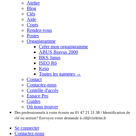
Atelier
Blog
Clés
Aide
Cours
Rendez-vous
Postes
Organigramme
Créer mon organigramme
ABUS Bravus 2000
BKS Janus
ISEO R6
Keso
Toutes les gammes →
Contact
Contactez-nous
Contrôle d'accès
Espace Pro
Guides
Où nous trouver
Des professionnels à votre écoute au 01 47 21 21 38 / Identification de
clé ou serrure? Envoyez votre demande à clf@cleferm.fr
Se connecter
Contactez-nous