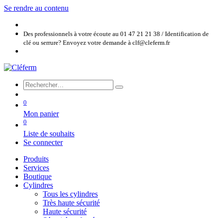
Se rendre au contenu
Des professionnels à votre écoute au 01 47 21 21 38 / Identification de
clé ou serrure? Envoyez votre demande à clf@cleferm.fr
0
Mon panier
0
Liste de souhaits
Se connecter
Produits
Services
Boutique
Cylindres
Tous les cylindres
Très haute sécurité
Haute sécurité