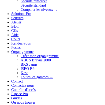
Sécurité renforcée
Sécurité standard
Comparer les niveaux →
Solutions Pro
Serrures
Atelier
Blog
Clés
Aide
Cours
Rendez-vous
Postes
Organigramme
Créer mon organigramme
ABUS Bravus 2000
BKS Janus
ISEO R6
Keso
Toutes les gammes →
Contact
Contactez-nous
Contrôle d'accès
Espace Pro
Guides
Où nous trouver