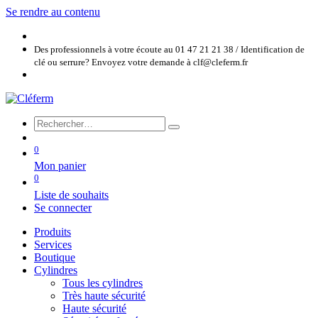
Se rendre au contenu
Des professionnels à votre écoute au 01 47 21 21 38 / Identification de
clé ou serrure? Envoyez votre demande à clf@cleferm.fr
0
Mon panier
0
Liste de souhaits
Se connecter
Produits
Services
Boutique
Cylindres
Tous les cylindres
Très haute sécurité
Haute sécurité