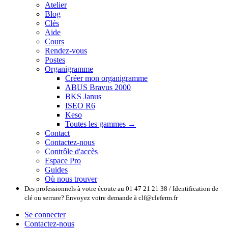
Atelier
Blog
Clés
Aide
Cours
Rendez-vous
Postes
Organigramme
Créer mon organigramme
ABUS Bravus 2000
BKS Janus
ISEO R6
Keso
Toutes les gammes →
Contact
Contactez-nous
Contrôle d'accès
Espace Pro
Guides
Où nous trouver
Des professionnels à votre écoute au 01 47 21 21 38 / Identification de
clé ou serrure? Envoyez votre demande à clf@cleferm.fr
Se connecter
Contactez-nous