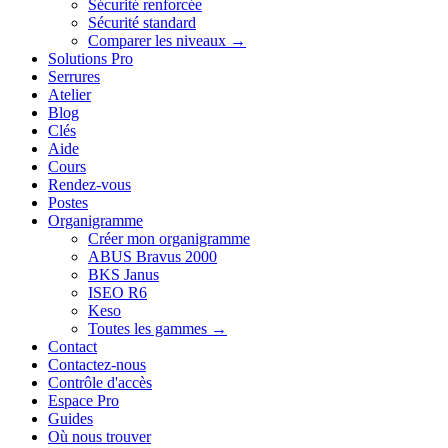
Sécurité renforcée
Sécurité standard
Comparer les niveaux →
Solutions Pro
Serrures
Atelier
Blog
Clés
Aide
Cours
Rendez-vous
Postes
Organigramme
Créer mon organigramme
ABUS Bravus 2000
BKS Janus
ISEO R6
Keso
Toutes les gammes →
Contact
Contactez-nous
Contrôle d'accès
Espace Pro
Guides
Où nous trouver