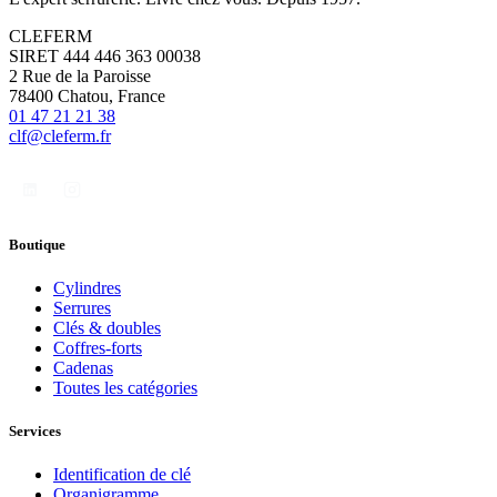
CLEFERM
SIRET 444 446 363 00038
2 Rue de la Paroisse
78400 Chatou, France
01 47 21 21 38
clf@cleferm.fr
Boutique
Cylindres
Serrures
Clés & doubles
Coffres-forts
Cadenas
Toutes les catégories
Services
Identification de clé
Organigramme