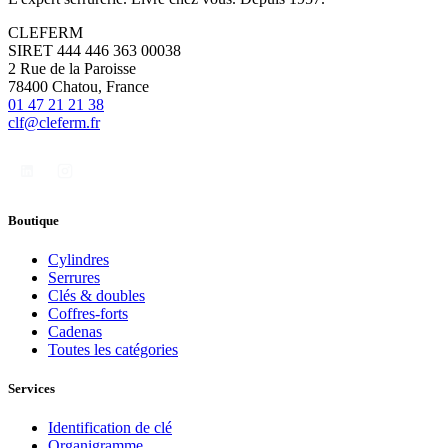
CLEFERM
SIRET 444 446 363 00038
2 Rue de la Paroisse
78400 Chatou, France
01 47 21 21 38
clf@cleferm.fr
Boutique
Cylindres
Serrures
Clés & doubles
Coffres-forts
Cadenas
Toutes les catégories
Services
Identification de clé
Organigramme