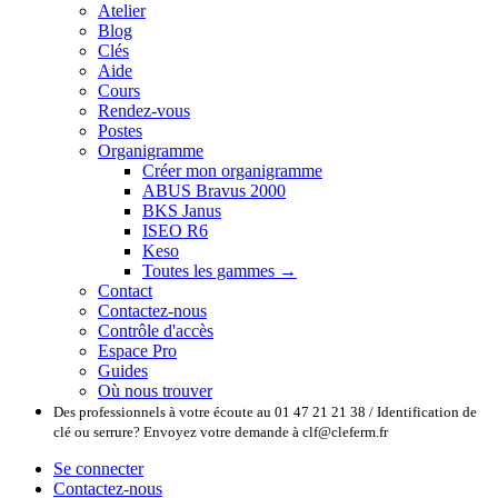
Atelier
Blog
Clés
Aide
Cours
Rendez-vous
Postes
Organigramme
Créer mon organigramme
ABUS Bravus 2000
BKS Janus
ISEO R6
Keso
Toutes les gammes →
Contact
Contactez-nous
Contrôle d'accès
Espace Pro
Guides
Où nous trouver
Des professionnels à votre écoute au 01 47 21 21 38 / Identification de
clé ou serrure? Envoyez votre demande à clf@cleferm.fr
Se connecter
Contactez-nous