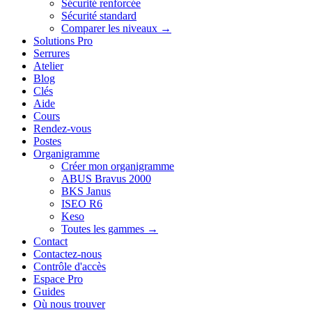
Sécurité renforcée
Sécurité standard
Comparer les niveaux →
Solutions Pro
Serrures
Atelier
Blog
Clés
Aide
Cours
Rendez-vous
Postes
Organigramme
Créer mon organigramme
ABUS Bravus 2000
BKS Janus
ISEO R6
Keso
Toutes les gammes →
Contact
Contactez-nous
Contrôle d'accès
Espace Pro
Guides
Où nous trouver