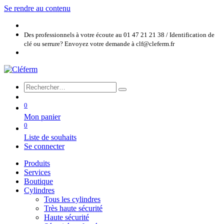
Se rendre au contenu
Des professionnels à votre écoute au 01 47 21 21 38 / Identification de
clé ou serrure? Envoyez votre demande à clf@cleferm.fr
0
Mon panier
0
Liste de souhaits
Se connecter
Produits
Services
Boutique
Cylindres
Tous les cylindres
Très haute sécurité
Haute sécurité