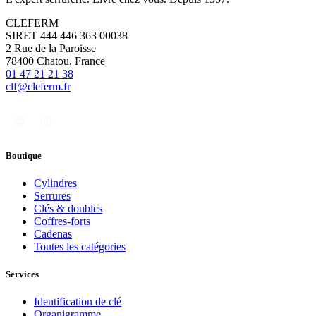
CLEFERM
SIRET 444 446 363 00038
2 Rue de la Paroisse
78400 Chatou, France
01 47 21 21 38
clf@cleferm.fr
Boutique
Cylindres
Serrures
Clés & doubles
Coffres-forts
Cadenas
Toutes les catégories
Services
Identification de clé
Organigramme