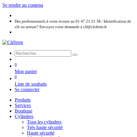
Se rendre au contenu
Des professionnels à votre écoute au 01 47 21 21 38 / Identification de
clé ou serrure? Envoyez votre demande à clf@cleferm.fr
0
Mon panier
0
Liste de souhaits
Se connecter
Produits
Services
Boutique
Cylindres
Tous les cylindres
Très haute sécurité
Haute sécurité