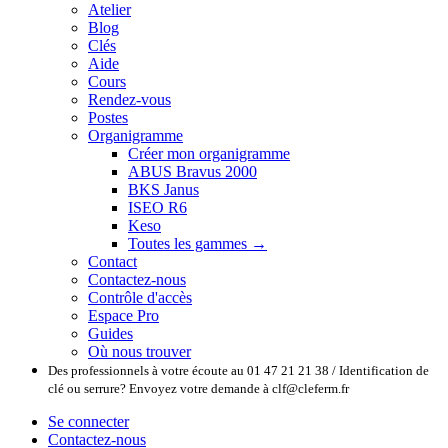
Atelier
Blog
Clés
Aide
Cours
Rendez-vous
Postes
Organigramme
Créer mon organigramme
ABUS Bravus 2000
BKS Janus
ISEO R6
Keso
Toutes les gammes →
Contact
Contactez-nous
Contrôle d'accès
Espace Pro
Guides
Où nous trouver
Des professionnels à votre écoute au 01 47 21 21 38 / Identification de
clé ou serrure? Envoyez votre demande à clf@cleferm.fr
Se connecter
Contactez-nous