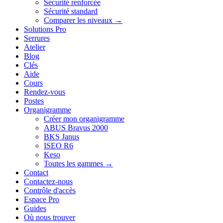
Sécurité renforcée
Sécurité standard
Comparer les niveaux →
Solutions Pro
Serrures
Atelier
Blog
Clés
Aide
Cours
Rendez-vous
Postes
Organigramme
Créer mon organigramme
ABUS Bravus 2000
BKS Janus
ISEO R6
Keso
Toutes les gammes →
Contact
Contactez-nous
Contrôle d'accès
Espace Pro
Guides
Où nous trouver