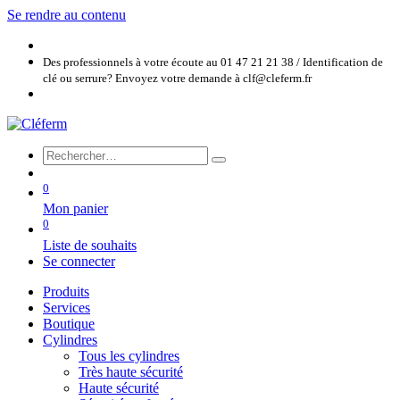
Se rendre au contenu
Des professionnels à votre écoute au 01 47 21 21 38 / Identification de
clé ou serrure? Envoyez votre demande à clf@cleferm.fr
0
Mon panier
0
Liste de souhaits
Se connecter
Produits
Services
Boutique
Cylindres
Tous les cylindres
Très haute sécurité
Haute sécurité