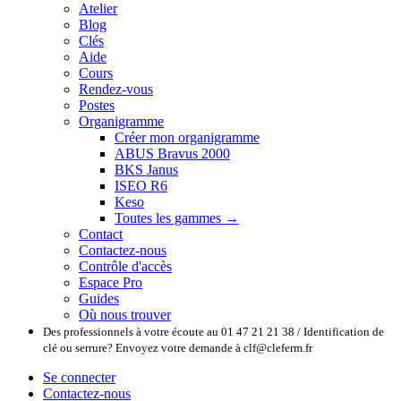
Atelier
Blog
Clés
Aide
Cours
Rendez-vous
Postes
Organigramme
Créer mon organigramme
ABUS Bravus 2000
BKS Janus
ISEO R6
Keso
Toutes les gammes →
Contact
Contactez-nous
Contrôle d'accès
Espace Pro
Guides
Où nous trouver
Des professionnels à votre écoute au 01 47 21 21 38 / Identification de
clé ou serrure? Envoyez votre demande à clf@cleferm.fr
Se connecter
Contactez-nous