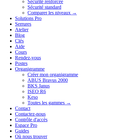
Sécurité renforcée
Sécurité standard
Comparer les niveaux →
Solutions Pro
Serrures
Atelier
Blog
Clés
Aide
Cours
Rendez-vous
Postes
Organigramme
Créer mon organigramme
ABUS Bravus 2000
BKS Janus
ISEO R6
Keso
Toutes les gammes →
Contact
Contactez-nous
Contrôle d'accès
Espace Pro
Guides
Où nous trouver