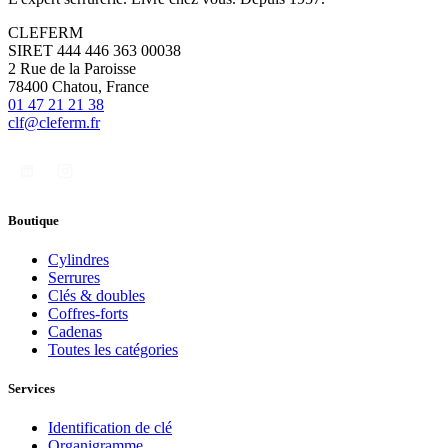
CLEFERM
SIRET 444 446 363 00038
2 Rue de la Paroisse
78400 Chatou, France
01 47 21 21 38
clf@cleferm.fr
Boutique
Cylindres
Serrures
Clés & doubles
Coffres-forts
Cadenas
Toutes les catégories
Services
Identification de clé
Organigramme