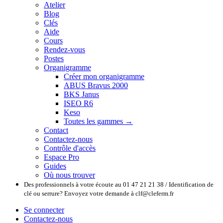
Atelier
Blog
Clés
Aide
Cours
Rendez-vous
Postes
Organigramme
Créer mon organigramme
ABUS Bravus 2000
BKS Janus
ISEO R6
Keso
Toutes les gammes →
Contact
Contactez-nous
Contrôle d'accès
Espace Pro
Guides
Où nous trouver
Des professionnels à votre écoute au 01 47 21 21 38 / Identification de
clé ou serrure? Envoyez votre demande à clf@cleferm.fr
Se connecter
Contactez-nous