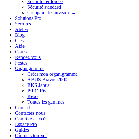
Sécurité renforcée
Sécurité standard
Comparer les niveaux →
Solutions Pro
Serrures
Atelier
Blog
Clés
Aide
Cours
Rendez-vous
Postes
Organigramme
Créer mon organigramme
ABUS Bravus 2000
BKS Janus
ISEO R6
Keso
Toutes les gammes →
Contact
Contactez-nous
Contrôle d'accès
Espace Pro
Guides
Où nous trouver