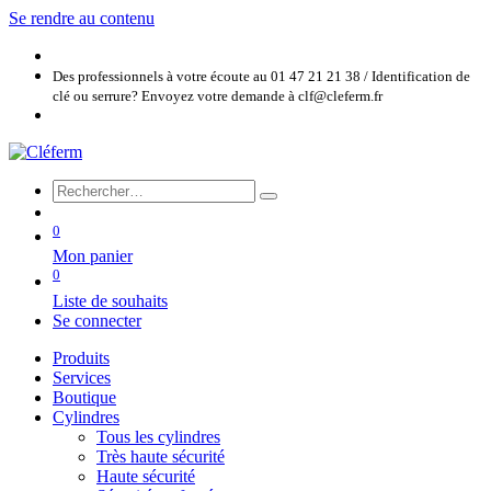
Se rendre au contenu
Des professionnels à votre écoute au 01 47 21 21 38 / Identification de
clé ou serrure? Envoyez votre demande à clf@cleferm.fr
0
Mon panier
0
Liste de souhaits
Se connecter
Produits
Services
Boutique
Cylindres
Tous les cylindres
Très haute sécurité
Haute sécurité