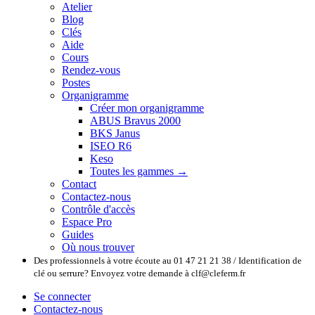
Atelier
Blog
Clés
Aide
Cours
Rendez-vous
Postes
Organigramme
Créer mon organigramme
ABUS Bravus 2000
BKS Janus
ISEO R6
Keso
Toutes les gammes →
Contact
Contactez-nous
Contrôle d'accès
Espace Pro
Guides
Où nous trouver
Des professionnels à votre écoute au 01 47 21 21 38 / Identification de
clé ou serrure? Envoyez votre demande à clf@cleferm.fr
Se connecter
Contactez-nous