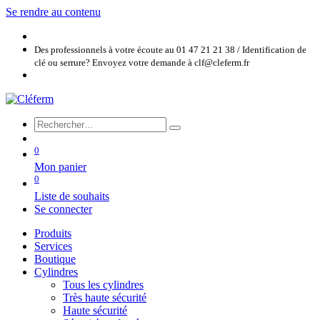
Se rendre au contenu
Des professionnels à votre écoute au 01 47 21 21 38 / Identification de
clé ou serrure? Envoyez votre demande à clf@cleferm.fr
0
Mon panier
0
Liste de souhaits
Se connecter
Produits
Services
Boutique
Cylindres
Tous les cylindres
Très haute sécurité
Haute sécurité