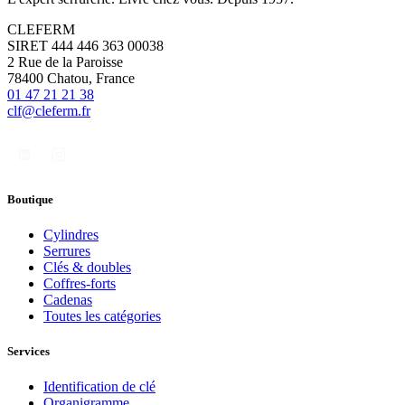
CLEFERM
SIRET 444 446 363 00038
2 Rue de la Paroisse
78400 Chatou, France
01 47 21 21 38
clf@cleferm.fr
Boutique
Cylindres
Serrures
Clés & doubles
Coffres-forts
Cadenas
Toutes les catégories
Services
Identification de clé
Organigramme