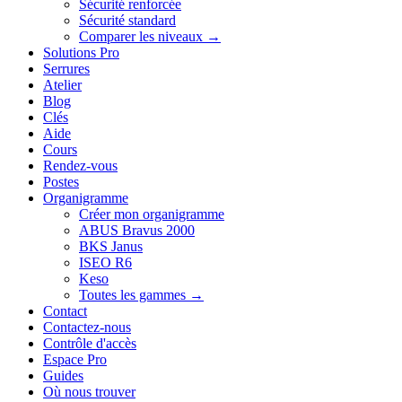
Sécurité renforcée
Sécurité standard
Comparer les niveaux →
Solutions Pro
Serrures
Atelier
Blog
Clés
Aide
Cours
Rendez-vous
Postes
Organigramme
Créer mon organigramme
ABUS Bravus 2000
BKS Janus
ISEO R6
Keso
Toutes les gammes →
Contact
Contactez-nous
Contrôle d'accès
Espace Pro
Guides
Où nous trouver