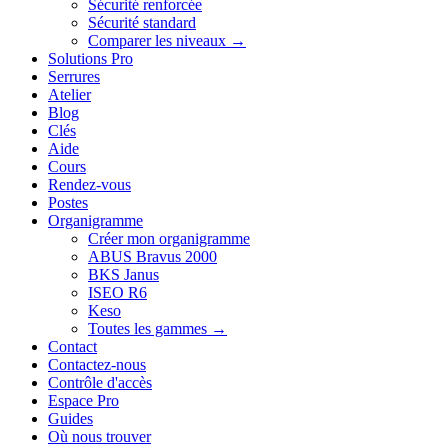
Sécurité renforcée
Sécurité standard
Comparer les niveaux →
Solutions Pro
Serrures
Atelier
Blog
Clés
Aide
Cours
Rendez-vous
Postes
Organigramme
Créer mon organigramme
ABUS Bravus 2000
BKS Janus
ISEO R6
Keso
Toutes les gammes →
Contact
Contactez-nous
Contrôle d'accès
Espace Pro
Guides
Où nous trouver