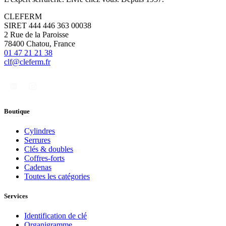
CLEFERM
SIRET 444 446 363 00038
2 Rue de la Paroisse
78400 Chatou, France
01 47 21 21 38
clf@cleferm.fr
Boutique
Cylindres
Serrures
Clés & doubles
Coffres-forts
Cadenas
Toutes les catégories
Services
Identification de clé
Organigramme