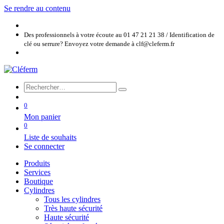
Se rendre au contenu
Des professionnels à votre écoute au 01 47 21 21 38 / Identification de
clé ou serrure? Envoyez votre demande à clf@cleferm.fr
0
Mon panier
0
Liste de souhaits
Se connecter
Produits
Services
Boutique
Cylindres
Tous les cylindres
Très haute sécurité
Haute sécurité