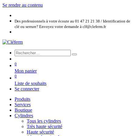
Se rendre au contenu
Des professionnels à votre écoute au 01 47 21 21 38 / Identification de
clé ou serrure? Envoyez votre demande à clf@cleferm.fr
0
Mon panier
0
Liste de souhaits
Se connecter
Produits
Services
Boutique
Cylindres
Tous les cylindres
Très haute sécurité
Haute sécurité