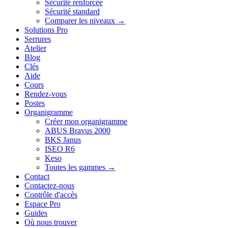
Sécurité renforcée
Sécurité standard
Comparer les niveaux →
Solutions Pro
Serrures
Atelier
Blog
Clés
Aide
Cours
Rendez-vous
Postes
Organigramme
Créer mon organigramme
ABUS Bravus 2000
BKS Janus
ISEO R6
Keso
Toutes les gammes →
Contact
Contactez-nous
Contrôle d'accès
Espace Pro
Guides
Où nous trouver