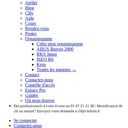
Atelier
Blog
Clés
Aide
Cours
Rendez-vous
Postes
Organigramme
Créer mon organigramme
ABUS Bravus 2000
BKS Janus
ISEO R6
Keso
Toutes les gammes →
Contact
Contactez-nous
Contrôle d'accès
Espace Pro
Guides
Où nous trouver
Des professionnels à votre écoute au 01 47 21 21 38 / Identification de
clé ou serrure? Envoyez votre demande à clf@cleferm.fr
Se connecter
Contactez-nous