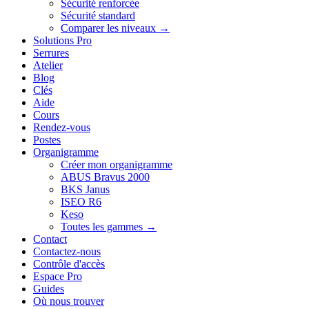
Sécurité renforcée
Sécurité standard
Comparer les niveaux →
Solutions Pro
Serrures
Atelier
Blog
Clés
Aide
Cours
Rendez-vous
Postes
Organigramme
Créer mon organigramme
ABUS Bravus 2000
BKS Janus
ISEO R6
Keso
Toutes les gammes →
Contact
Contactez-nous
Contrôle d'accès
Espace Pro
Guides
Où nous trouver