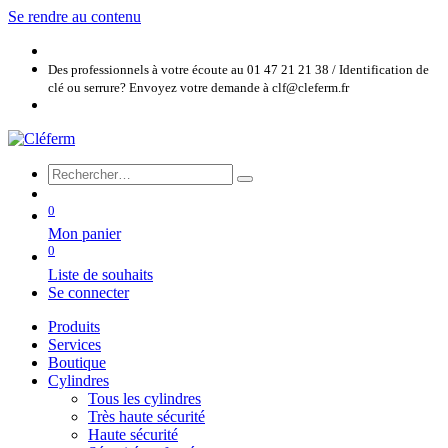
Se rendre au contenu
Des professionnels à votre écoute au 01 47 21 21 38 / Identification de
clé ou serrure? Envoyez votre demande à clf@cleferm.fr
0
Mon panier
0
Liste de souhaits
Se connecter
Produits
Services
Boutique
Cylindres
Tous les cylindres
Très haute sécurité
Haute sécurité