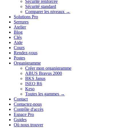
Sécurité renforcée
Sécurité standard
Comparer les niveaux →
Solutions Pro
Serrures
Atelier
Blog
Clés
Aide
Cours
Rendez-vous
Postes
Organigramme
Créer mon organigramme
ABUS Bravus 2000
BKS Janus
ISEO R6
Keso
Toutes les gammes →
Contact
Contactez-nous
Contrôle d'accès
Espace Pro
Guides
Où nous trouver