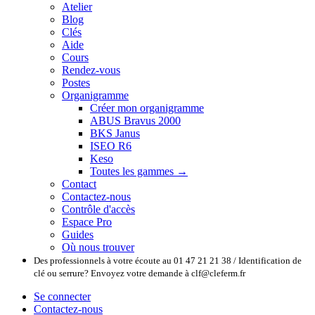
Atelier
Blog
Clés
Aide
Cours
Rendez-vous
Postes
Organigramme
Créer mon organigramme
ABUS Bravus 2000
BKS Janus
ISEO R6
Keso
Toutes les gammes →
Contact
Contactez-nous
Contrôle d'accès
Espace Pro
Guides
Où nous trouver
Des professionnels à votre écoute au 01 47 21 21 38 / Identification de
clé ou serrure? Envoyez votre demande à clf@cleferm.fr
Se connecter
Contactez-nous