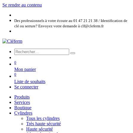
Se rendre au contenu
Des professionnels à votre écoute au 01 47 21 21 38 / Identification de
clé ou serrure? Envoyez votre demande à clf@cleferm.fr
0
Mon panier
0
Liste de souhaits
Se connecter
Produits
Services
Boutique
Cylindres
Tous les cylindres
Très haute sécurité
Haute sécurité