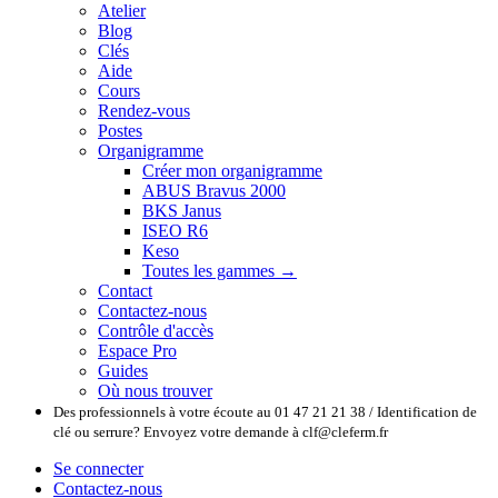
Atelier
Blog
Clés
Aide
Cours
Rendez-vous
Postes
Organigramme
Créer mon organigramme
ABUS Bravus 2000
BKS Janus
ISEO R6
Keso
Toutes les gammes →
Contact
Contactez-nous
Contrôle d'accès
Espace Pro
Guides
Où nous trouver
Des professionnels à votre écoute au 01 47 21 21 38 / Identification de
clé ou serrure? Envoyez votre demande à clf@cleferm.fr
Se connecter
Contactez-nous