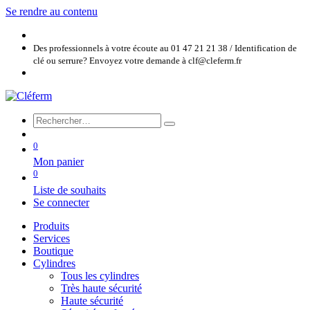
Se rendre au contenu
Des professionnels à votre écoute au 01 47 21 21 38 / Identification de
clé ou serrure? Envoyez votre demande à clf@cleferm.fr
0
Mon panier
0
Liste de souhaits
Se connecter
Produits
Services
Boutique
Cylindres
Tous les cylindres
Très haute sécurité
Haute sécurité