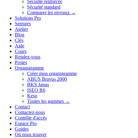
Sécurité renforcée
Sécurité standard
Comparer les niveaux →
Solutions Pro
Serrures
Atelier
Blog
Clés
Aide
Cours
Rendez-vous
Postes
Organigramme
Créer mon organigramme
ABUS Bravus 2000
BKS Janus
ISEO R6
Keso
Toutes les gammes →
Contact
Contactez-nous
Contrôle d'accès
Espace Pro
Guides
Où nous trouver