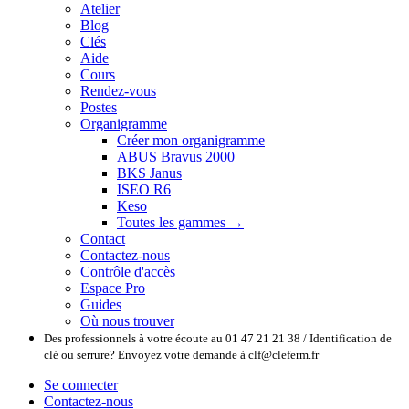
Atelier
Blog
Clés
Aide
Cours
Rendez-vous
Postes
Organigramme
Créer mon organigramme
ABUS Bravus 2000
BKS Janus
ISEO R6
Keso
Toutes les gammes →
Contact
Contactez-nous
Contrôle d'accès
Espace Pro
Guides
Où nous trouver
Des professionnels à votre écoute au 01 47 21 21 38 / Identification de
clé ou serrure? Envoyez votre demande à clf@cleferm.fr
Se connecter
Contactez-nous