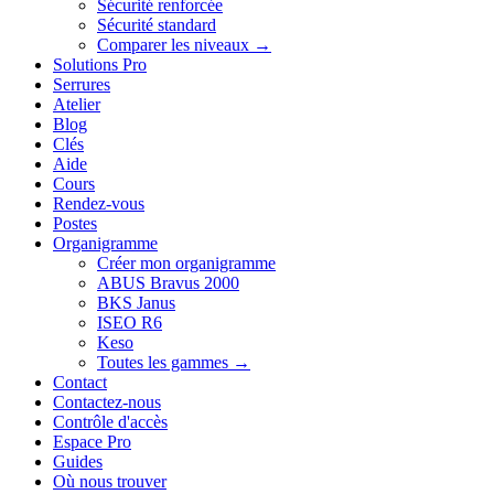
Sécurité renforcée
Sécurité standard
Comparer les niveaux →
Solutions Pro
Serrures
Atelier
Blog
Clés
Aide
Cours
Rendez-vous
Postes
Organigramme
Créer mon organigramme
ABUS Bravus 2000
BKS Janus
ISEO R6
Keso
Toutes les gammes →
Contact
Contactez-nous
Contrôle d'accès
Espace Pro
Guides
Où nous trouver