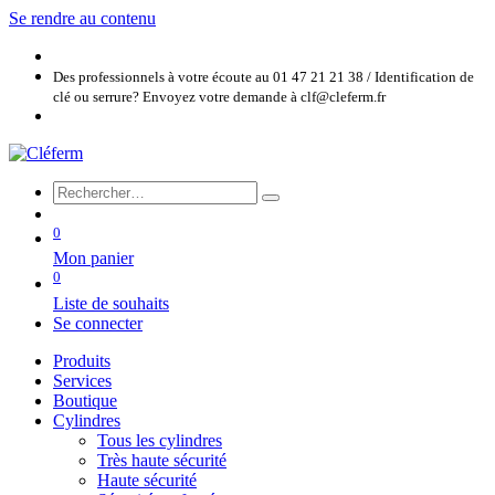
Se rendre au contenu
Des professionnels à votre écoute au 01 47 21 21 38 / Identification de
clé ou serrure? Envoyez votre demande à clf@cleferm.fr
0
Mon panier
0
Liste de souhaits
Se connecter
Produits
Services
Boutique
Cylindres
Tous les cylindres
Très haute sécurité
Haute sécurité