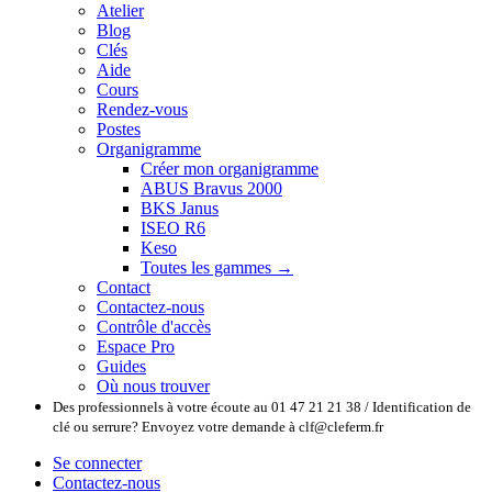
Atelier
Blog
Clés
Aide
Cours
Rendez-vous
Postes
Organigramme
Créer mon organigramme
ABUS Bravus 2000
BKS Janus
ISEO R6
Keso
Toutes les gammes →
Contact
Contactez-nous
Contrôle d'accès
Espace Pro
Guides
Où nous trouver
Des professionnels à votre écoute au 01 47 21 21 38 / Identification de
clé ou serrure? Envoyez votre demande à clf@cleferm.fr
Se connecter
Contactez-nous