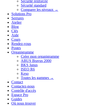
Sécurité renforcée
Sécurité standard
Comparer les niveaux →
Solutions Pro
Serrures
Atelier
Blog
Clés
Aide
Cours
Rendez-vous
Postes
Organigramme
Créer mon organigramme
ABUS Bravus 2000
BKS Janus
ISEO R6
Keso
Toutes les gammes →
Contact
Contactez-nous
Contrôle d'accès
Espace Pro
Guides
Où nous trouver