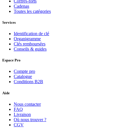
Coffres-forts
Cadenas
Toutes les catégories
Services
Identification de clé
Organigramme
Clés remboursées
Conseils & guides
Espace Pro
Compte pro
Catalogue
Conditions B2B
Aide
Nous contacter
FAQ
Livraison
Où nous trouver ?
CGV