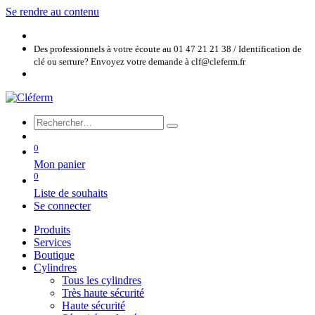
Se rendre au contenu
Des professionnels à votre écoute au 01 47 21 21 38 / Identification de
clé ou serrure? Envoyez votre demande à clf@cleferm.fr
0
Mon panier
0
Liste de souhaits
Se connecter
Produits
Services
Boutique
Cylindres
Tous les cylindres
Très haute sécurité
Haute sécurité