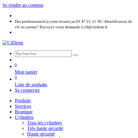
Se rendre au contenu
Des professionnels à votre écoute au 01 47 21 21 38 / Identification de
clé ou serrure? Envoyez votre demande à clf@cleferm.fr
0
Mon panier
0
Liste de souhaits
Se connecter
Produits
Services
Boutique
Cylindres
Tous les cylindres
Très haute sécurité
Haute sécurité