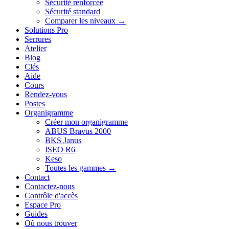
Sécurité renforcée
Sécurité standard
Comparer les niveaux →
Solutions Pro
Serrures
Atelier
Blog
Clés
Aide
Cours
Rendez-vous
Postes
Organigramme
Créer mon organigramme
ABUS Bravus 2000
BKS Janus
ISEO R6
Keso
Toutes les gammes →
Contact
Contactez-nous
Contrôle d'accès
Espace Pro
Guides
Où nous trouver