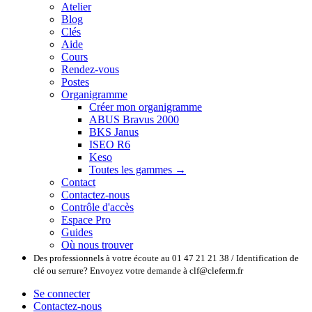
Atelier
Blog
Clés
Aide
Cours
Rendez-vous
Postes
Organigramme
Créer mon organigramme
ABUS Bravus 2000
BKS Janus
ISEO R6
Keso
Toutes les gammes →
Contact
Contactez-nous
Contrôle d'accès
Espace Pro
Guides
Où nous trouver
Des professionnels à votre écoute au 01 47 21 21 38 / Identification de
clé ou serrure? Envoyez votre demande à clf@cleferm.fr
Se connecter
Contactez-nous