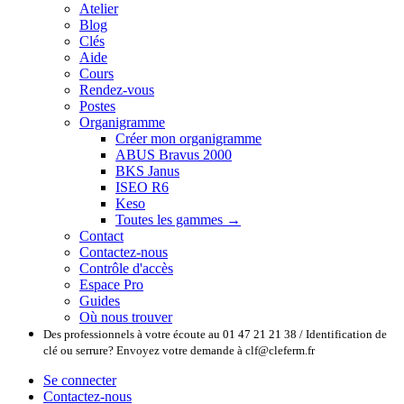
Atelier
Blog
Clés
Aide
Cours
Rendez-vous
Postes
Organigramme
Créer mon organigramme
ABUS Bravus 2000
BKS Janus
ISEO R6
Keso
Toutes les gammes →
Contact
Contactez-nous
Contrôle d'accès
Espace Pro
Guides
Où nous trouver
Des professionnels à votre écoute au 01 47 21 21 38 / Identification de
clé ou serrure? Envoyez votre demande à clf@cleferm.fr
Se connecter
Contactez-nous