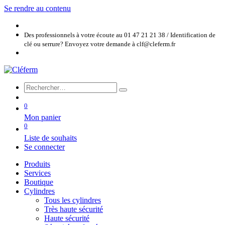
Se rendre au contenu
Des professionnels à votre écoute au 01 47 21 21 38 / Identification de
clé ou serrure? Envoyez votre demande à clf@cleferm.fr
0
Mon panier
0
Liste de souhaits
Se connecter
Produits
Services
Boutique
Cylindres
Tous les cylindres
Très haute sécurité
Haute sécurité