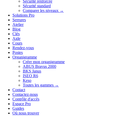
Sécurité renforcée
Sécurité standard
Comparer les niveaux →
Solutions Pro
Serrures
Atelier
Blog
Clés
Aide
Cours
Rendez-vous
Postes
Organigramme
Créer mon organigramme
ABUS Bravus 2000
BKS Janus
ISEO R6
Keso
Toutes les gammes →
Contact
Contactez-nous
Contrôle d'accès
Espace Pro
Guides
Où nous trouver