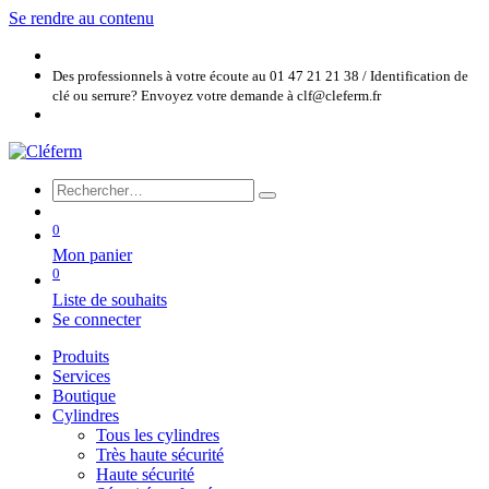
Se rendre au contenu
Des professionnels à votre écoute au 01 47 21 21 38 / Identification de
clé ou serrure? Envoyez votre demande à clf@cleferm.fr
0
Mon panier
0
Liste de souhaits
Se connecter
Produits
Services
Boutique
Cylindres
Tous les cylindres
Très haute sécurité
Haute sécurité