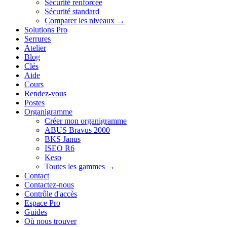
Sécurité renforcée
Sécurité standard
Comparer les niveaux →
Solutions Pro
Serrures
Atelier
Blog
Clés
Aide
Cours
Rendez-vous
Postes
Organigramme
Créer mon organigramme
ABUS Bravus 2000
BKS Janus
ISEO R6
Keso
Toutes les gammes →
Contact
Contactez-nous
Contrôle d'accès
Espace Pro
Guides
Où nous trouver