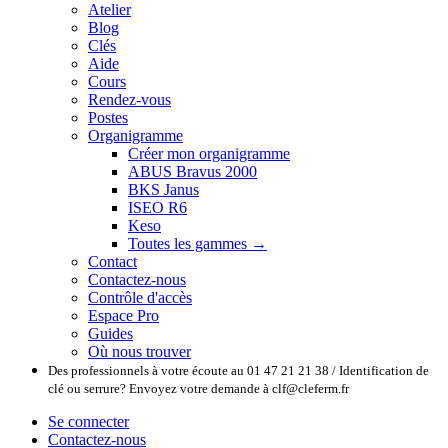
Atelier
Blog
Clés
Aide
Cours
Rendez-vous
Postes
Organigramme
Créer mon organigramme
ABUS Bravus 2000
BKS Janus
ISEO R6
Keso
Toutes les gammes →
Contact
Contactez-nous
Contrôle d'accès
Espace Pro
Guides
Où nous trouver
Des professionnels à votre écoute au 01 47 21 21 38 / Identification de
clé ou serrure? Envoyez votre demande à clf@cleferm.fr
Se connecter
Contactez-nous