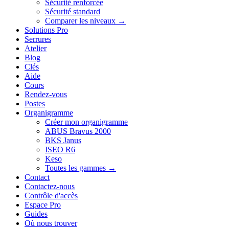
Sécurité renforcée
Sécurité standard
Comparer les niveaux →
Solutions Pro
Serrures
Atelier
Blog
Clés
Aide
Cours
Rendez-vous
Postes
Organigramme
Créer mon organigramme
ABUS Bravus 2000
BKS Janus
ISEO R6
Keso
Toutes les gammes →
Contact
Contactez-nous
Contrôle d'accès
Espace Pro
Guides
Où nous trouver