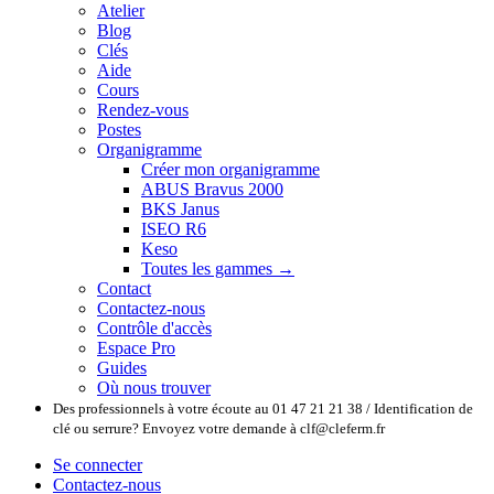
Atelier
Blog
Clés
Aide
Cours
Rendez-vous
Postes
Organigramme
Créer mon organigramme
ABUS Bravus 2000
BKS Janus
ISEO R6
Keso
Toutes les gammes →
Contact
Contactez-nous
Contrôle d'accès
Espace Pro
Guides
Où nous trouver
Des professionnels à votre écoute au 01 47 21 21 38 / Identification de
clé ou serrure? Envoyez votre demande à clf@cleferm.fr
Se connecter
Contactez-nous