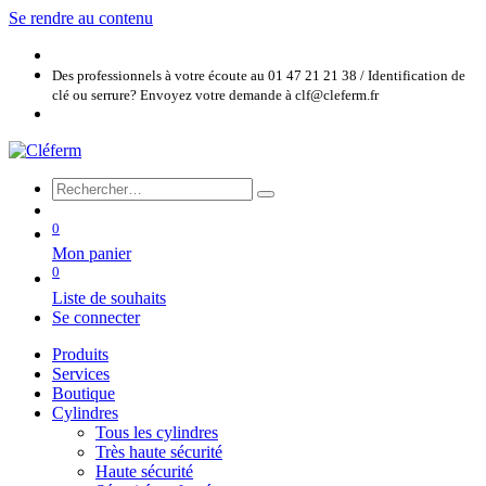
Se rendre au contenu
Des professionnels à votre écoute au 01 47 21 21 38 / Identification de
clé ou serrure? Envoyez votre demande à clf@cleferm.fr
0
Mon panier
0
Liste de souhaits
Se connecter
Produits
Services
Boutique
Cylindres
Tous les cylindres
Très haute sécurité
Haute sécurité