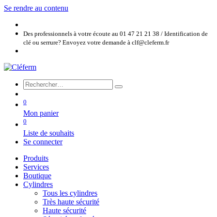
Se rendre au contenu
Des professionnels à votre écoute au 01 47 21 21 38 / Identification de
clé ou serrure? Envoyez votre demande à clf@cleferm.fr
0
Mon panier
0
Liste de souhaits
Se connecter
Produits
Services
Boutique
Cylindres
Tous les cylindres
Très haute sécurité
Haute sécurité