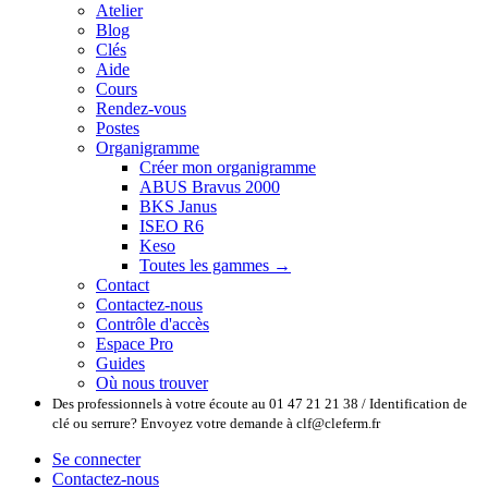
Atelier
Blog
Clés
Aide
Cours
Rendez-vous
Postes
Organigramme
Créer mon organigramme
ABUS Bravus 2000
BKS Janus
ISEO R6
Keso
Toutes les gammes →
Contact
Contactez-nous
Contrôle d'accès
Espace Pro
Guides
Où nous trouver
Des professionnels à votre écoute au 01 47 21 21 38 / Identification de
clé ou serrure? Envoyez votre demande à clf@cleferm.fr
Se connecter
Contactez-nous