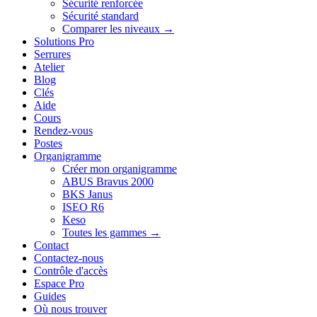
Sécurité renforcée
Sécurité standard
Comparer les niveaux →
Solutions Pro
Serrures
Atelier
Blog
Clés
Aide
Cours
Rendez-vous
Postes
Organigramme
Créer mon organigramme
ABUS Bravus 2000
BKS Janus
ISEO R6
Keso
Toutes les gammes →
Contact
Contactez-nous
Contrôle d'accès
Espace Pro
Guides
Où nous trouver