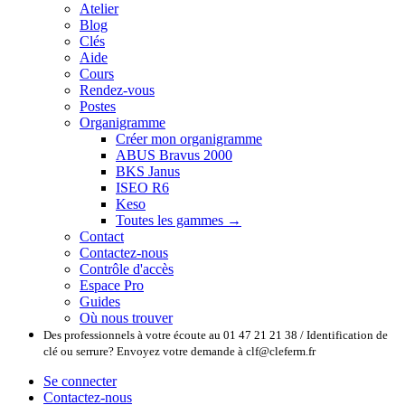
Atelier
Blog
Clés
Aide
Cours
Rendez-vous
Postes
Organigramme
Créer mon organigramme
ABUS Bravus 2000
BKS Janus
ISEO R6
Keso
Toutes les gammes →
Contact
Contactez-nous
Contrôle d'accès
Espace Pro
Guides
Où nous trouver
Des professionnels à votre écoute au 01 47 21 21 38 / Identification de
clé ou serrure? Envoyez votre demande à clf@cleferm.fr
Se connecter
Contactez-nous