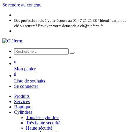
Se rendre au contenu
Des professionnels à votre écoute au 01 47 21 21 38 / Identification de
clé ou serrure? Envoyez votre demande à clf@cleferm.fr
0
Mon panier
0
Liste de souhaits
Se connecter
Produits
Services
Boutique
Cylindres
Tous les cylindres
Très haute sécurité
Haute sécurité