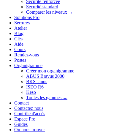
Sécurité renforcée
Sécurité standard
Comparer les niveaux →
Solutions Pro
Serrures
Atelier
Blog
Clés
Aide
Cours
Rendez-vous
Postes
Organigramme
Créer mon organigramme
ABUS Bravus 2000
BKS Janus
ISEO R6
Keso
Toutes les gammes →
Contact
Contactez-nous
Contrôle d'accès
Espace Pro
Guides
Où nous trouver