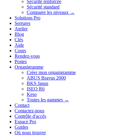
Sécurité renforcée
Sécurité standard
Comparer les niveaux →
Solutions Pro
Serrures
Atelier
Blog
Clés
Aide
Cours
Rendez-vous
Postes
Organigramme
Créer mon organigramme
ABUS Bravus 2000
BKS Janus
ISEO R6
Keso
Toutes les gammes →
Contact
Contactez-nous
Contrôle d'accès
Espace Pro
Guides
Où nous trouver