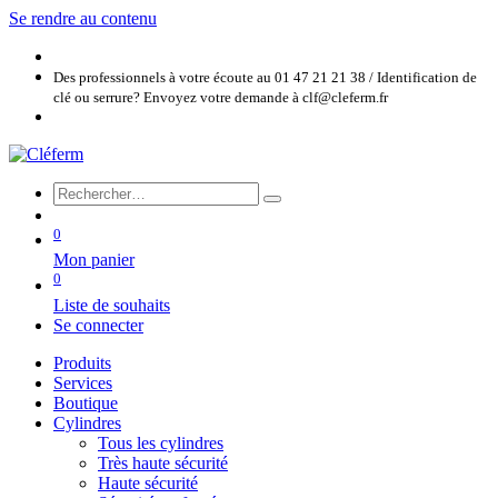
Se rendre au contenu
Des professionnels à votre écoute au 01 47 21 21 38 / Identification de
clé ou serrure? Envoyez votre demande à clf@cleferm.fr
0
Mon panier
0
Liste de souhaits
Se connecter
Produits
Services
Boutique
Cylindres
Tous les cylindres
Très haute sécurité
Haute sécurité