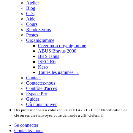
Atelier
Blog
Clés
Aide
Cours
Rendez-vous
Postes
Organigramme
Créer mon organigramme
ABUS Bravus 2000
BKS Janus
ISEO R6
Keso
Toutes les gammes →
Contact
Contactez-nous
Contrôle d'accès
Espace Pro
Guides
Où nous trouver
Des professionnels à votre écoute au 01 47 21 21 38 / Identification de
clé ou serrure? Envoyez votre demande à clf@cleferm.fr
Se connecter
Contactez-nous