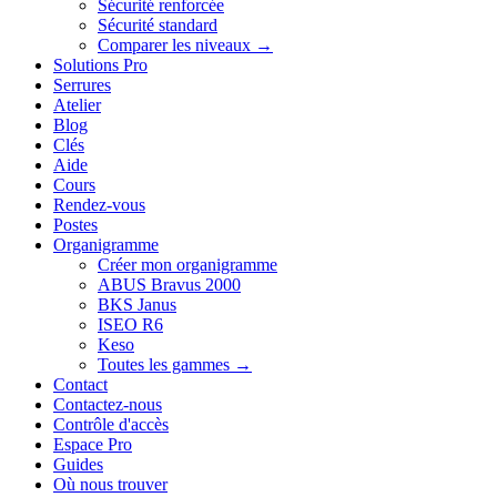
Sécurité renforcée
Sécurité standard
Comparer les niveaux →
Solutions Pro
Serrures
Atelier
Blog
Clés
Aide
Cours
Rendez-vous
Postes
Organigramme
Créer mon organigramme
ABUS Bravus 2000
BKS Janus
ISEO R6
Keso
Toutes les gammes →
Contact
Contactez-nous
Contrôle d'accès
Espace Pro
Guides
Où nous trouver