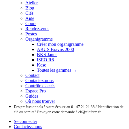
Atelier
Blog
Clés
Aide
Cours
Rendez-vous
Postes
Organigramme
Créer mon organigramme
ABUS Bravus 2000
BKS Janus
ISEO R6
Keso
Toutes les gammes →
Contact
Contactez-nous
Contrôle d'accès
Espace Pro
Guides
Où nous trouver
Des professionnels à votre écoute au 01 47 21 21 38 / Identification de
clé ou serrure? Envoyez votre demande à clf@cleferm.fr
Se connecter
Contactez-nous