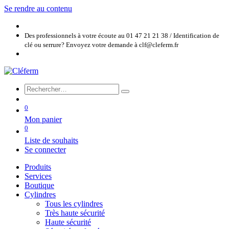
Se rendre au contenu
Des professionnels à votre écoute au 01 47 21 21 38 / Identification de
clé ou serrure? Envoyez votre demande à clf@cleferm.fr
0
Mon panier
0
Liste de souhaits
Se connecter
Produits
Services
Boutique
Cylindres
Tous les cylindres
Très haute sécurité
Haute sécurité